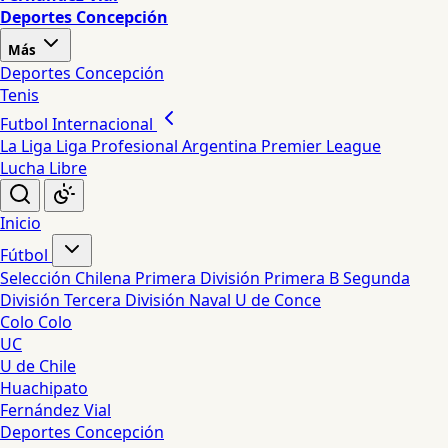
Deportes Concepción
Más
Deportes Concepción
Tenis
Futbol Internacional
La Liga
Liga Profesional Argentina
Premier League
Lucha Libre
Inicio
Fútbol
Selección Chilena
Primera División
Primera B
Segunda
División
Tercera División
Naval
U de Conce
Colo Colo
UC
U de Chile
Huachipato
Fernández Vial
Deportes Concepción