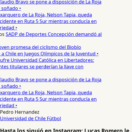
laudio Bravo se pone a disposición de La Roja
T soñado •
xarquero de La Roja, Nelson Tapia, queda
cidente en Ruta 5 Sur mientras conducía en
iedad •
os
SADP de Deportes Concepción demandó al
oven promesa del ciclismo del Biobío
a Chile en Juegos Olímpicos de la Juventud •
ufre Universidad Católica en Libertadores:
es titulares se perderían la llave con
laudio Bravo se pone a disposición de La Roja
T soñado •
xarquero de La Roja, Nelson Tapia, queda
cidente en Ruta 5 Sur mientras conducía en
iedad •
Pedro Hernandez
Universidad de Chile
Fútbol
Hasta los siguió en Instagram: Lucas Romero le