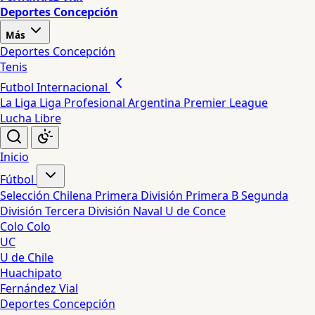
Deportes Concepción
Más
Deportes Concepción
Tenis
Futbol Internacional
La Liga
Liga Profesional Argentina
Premier League
Lucha Libre
Inicio
Fútbol
Selección Chilena
Primera División
Primera B
Segunda
División
Tercera División
Naval
U de Conce
Colo Colo
UC
U de Chile
Huachipato
Fernández Vial
Deportes Concepción