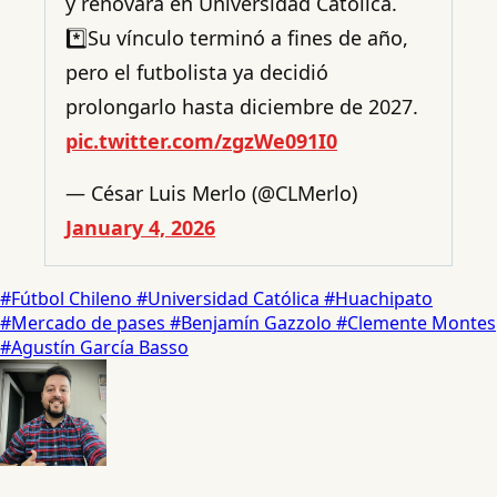
y renovará en Universidad Católica.
*️⃣Su vínculo terminó a fines de año,
pero el futbolista ya decidió
prolongarlo hasta diciembre de 2027.
pic.twitter.com/zgzWe091I0
— César Luis Merlo (@CLMerlo)
January 4, 2026
#Fútbol Chileno
#Universidad Católica
#Huachipato
#Mercado de pases
#Benjamín Gazzolo
#Clemente Montes
#Agustín García Basso