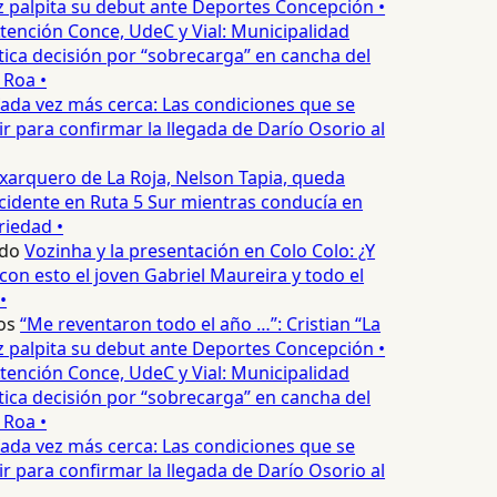
palpita su debut ante Deportes Concepción •
tención Conce, UdeC y Vial: Municipalidad
ica decisión por “sobrecarga” en cancha del
 Roa •
ada vez más cerca: Las condiciones que se
 para confirmar la llegada de Darío Osorio al
xarquero de La Roja, Nelson Tapia, queda
cidente en Ruta 5 Sur mientras conducía en
iedad •
do
Vozinha y la presentación en Colo Colo: ¿Y
n esto el joven Gabriel Maureira y todo el
•
os
“Me reventaron todo el año …”: Cristian “La
palpita su debut ante Deportes Concepción •
tención Conce, UdeC y Vial: Municipalidad
ica decisión por “sobrecarga” en cancha del
 Roa •
ada vez más cerca: Las condiciones que se
 para confirmar la llegada de Darío Osorio al