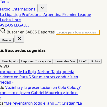
Tenis
Futbol Internacional
La Liga
Liga Profesional Argentina
Premier League
Lucha Libre
AVISOS LEGALES
Buscar en SABES Deportes
Buscar
▲
Búsquedas sugeridas
Huachipato
Deportes Concepción
Fernández Vial
UdeC
Biobío
VIVO
xarquero de La Roja, Nelson Tapia, queda
cidente en Ruta 5 Sur mientras conducía en
iedad •
do
Vozinha y la presentación en Colo Colo: ¿Y
n esto el joven Gabriel Maureira y todo el
•
os
“Me reventaron todo el año …”: Cristian “La