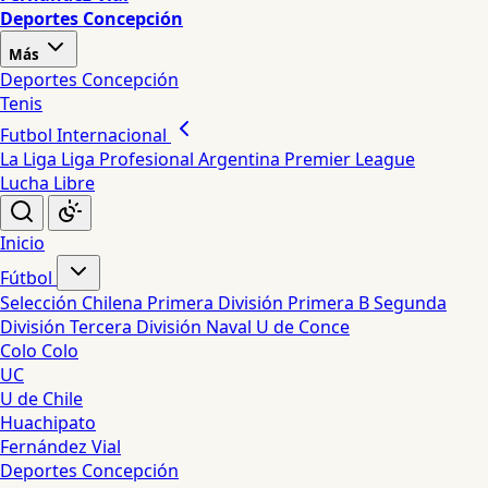
Deportes Concepción
Más
Deportes Concepción
Tenis
Futbol Internacional
La Liga
Liga Profesional Argentina
Premier League
Lucha Libre
Inicio
Fútbol
Selección Chilena
Primera División
Primera B
Segunda
División
Tercera División
Naval
U de Conce
Colo Colo
UC
U de Chile
Huachipato
Fernández Vial
Deportes Concepción