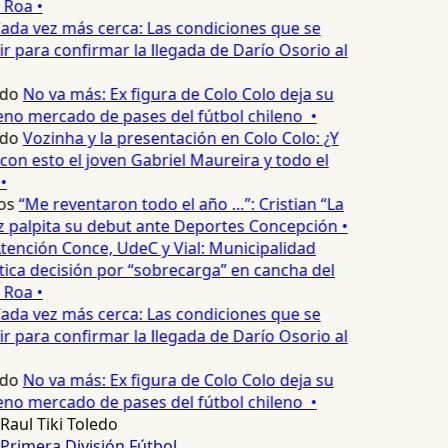
 Roa •
ada vez más cerca: Las condiciones que se
 para confirmar la llegada de Darío Osorio al
edo
No va más: Ex figura de Colo Colo deja su
no mercado de pases del fútbol chileno •
edo
Vozinha y la presentación en Colo Colo: ¿Y
n esto el joven Gabriel Maureira y todo el
•
os
“Me reventaron todo el año …”: Cristian “La
palpita su debut ante Deportes Concepción •
tención Conce, UdeC y Vial: Municipalidad
ica decisión por “sobrecarga” en cancha del
 Roa •
ada vez más cerca: Las condiciones que se
 para confirmar la llegada de Darío Osorio al
edo
No va más: Ex figura de Colo Colo deja su
no mercado de pases del fútbol chileno •
Raul Tiki Toledo
Primera División
Fútbol