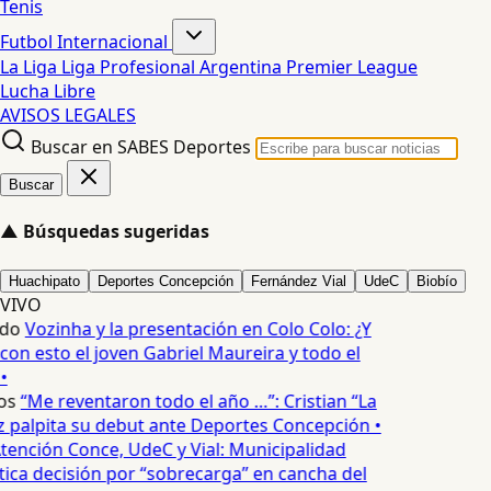
Tenis
Futbol Internacional
La Liga
Liga Profesional Argentina
Premier League
Lucha Libre
AVISOS LEGALES
Buscar en SABES Deportes
Buscar
▲
Búsquedas sugeridas
Huachipato
Deportes Concepción
Fernández Vial
UdeC
Biobío
VIVO
edo
Vozinha y la presentación en Colo Colo: ¿Y
n esto el joven Gabriel Maureira y todo el
•
os
“Me reventaron todo el año …”: Cristian “La
palpita su debut ante Deportes Concepción •
tención Conce, UdeC y Vial: Municipalidad
ica decisión por “sobrecarga” en cancha del