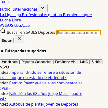
Tenis
Futbol Internacional
La Liga
Liga Profesional Argentina
Premier League
Lucha Libre
AVISOS LEGALES
Buscar en SABES Deportes
Buscar
▲
Búsquedas sugeridas
Huachipato
Deportes Concepción
Fernández Vial
UdeC
Biobío
VIVO
ndez
Imperial Unido se refiere a situación de
tras choque en estado de ebriedad •
ndez
Ramiro Pavez vuelve a las convocatorias
Vial •
ndez
Falleció a los 68 años Jorge Messi, padre
i •
ndez
Autobús de plantel joven de Deportes