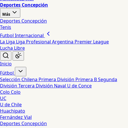
Deportes Concepción
Más
Deportes Concepción
Tenis
Futbol Internacional
La Liga
Liga Profesional Argentina
Premier League
Lucha Libre
Inicio
Fútbol
Selección Chilena
Primera División
Primera B
Segunda
División
Tercera División
Naval
U de Conce
Colo Colo
UC
U de Chile
Huachipato
Fernández Vial
Deportes Concepción