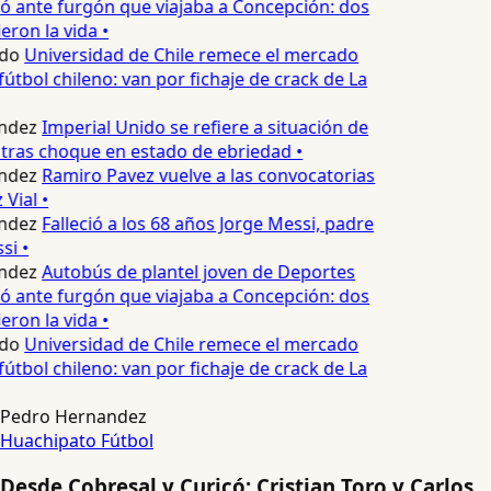
 ante furgón que viajaba a Concepción: dos
ron la vida •
do
Universidad de Chile remece el mercado
útbol chileno: van por fichaje de crack de La
ndez
Imperial Unido se refiere a situación de
tras choque en estado de ebriedad •
ndez
Ramiro Pavez vuelve a las convocatorias
Vial •
ndez
Falleció a los 68 años Jorge Messi, padre
i •
ndez
Autobús de plantel joven de Deportes
 ante furgón que viajaba a Concepción: dos
ron la vida •
do
Universidad de Chile remece el mercado
útbol chileno: van por fichaje de crack de La
Pedro Hernandez
Huachipato
Fútbol
Desde Cobresal y Curicó: Cristian Toro y Carlos