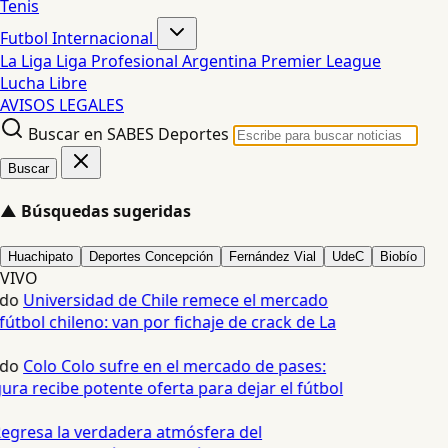
Tenis
Futbol Internacional
La Liga
Liga Profesional Argentina
Premier League
Lucha Libre
AVISOS LEGALES
Buscar en SABES Deportes
Buscar
▲
Búsquedas sugeridas
Huachipato
Deportes Concepción
Fernández Vial
UdeC
Biobío
VIVO
edo
Universidad de Chile remece el mercado
fútbol chileno: van por fichaje de crack de La
edo
Colo Colo sufre en el mercado de pases:
ura recibe potente oferta para dejar el fútbol
egresa la verdadera atmósfera del