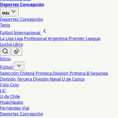
Deportes Concepción
Más
Deportes Concepción
Tenis
Futbol Internacional
La Liga
Liga Profesional Argentina
Premier League
Lucha Libre
Inicio
Fútbol
Selección Chilena
Primera División
Primera B
Segunda
División
Tercera División
Naval
U de Conce
Colo Colo
UC
U de Chile
Huachipato
Fernández Vial
Deportes Concepción