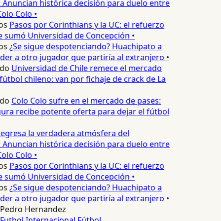
 Anuncian histórica decisión para duelo entre
olo Colo •
os
Pasos por Corinthians y la UC: el refuerzo
e sumó Universidad de Concepción •
os
¿Se sigue despotenciando? Huachipato a
er a otro jugador que partiría al extranjero •
edo
Universidad de Chile remece el mercado
fútbol chileno: van por fichaje de crack de La
edo
Colo Colo sufre en el mercado de pases:
ura recibe potente oferta para dejar el fútbol
egresa la verdadera atmósfera del
 Anuncian histórica decisión para duelo entre
olo Colo •
os
Pasos por Corinthians y la UC: el refuerzo
e sumó Universidad de Concepción •
os
¿Se sigue despotenciando? Huachipato a
er a otro jugador que partiría al extranjero •
Pedro Hernandez
Futbol Internacional
Fútbol