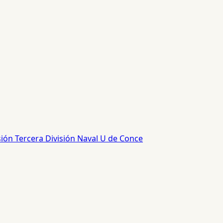
sión
Tercera División
Naval
U de Conce