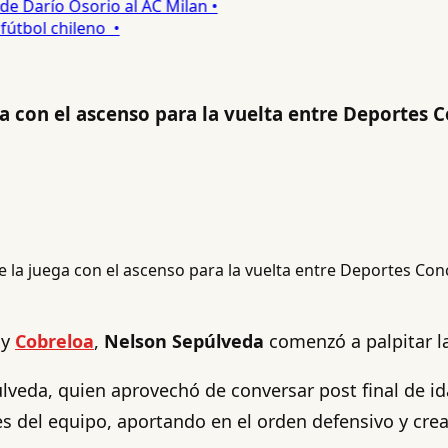
 Darío Osorio al AC Milan •
tbol chileno •
a con el ascenso para la vuelta entre Deportes 
y
Cobreloa
,
Nelson Sepúlveda
comenzó a palpitar l
veda, quien aprovechó de conversar post final de id
 del equipo, aportando en el orden defensivo y creac