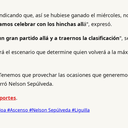
ndicando que, así se hubiese ganado el miércoles, n
os celebrar con los hinchas all
á", expresó.
 gran partido allá y a traernos la clasificación
", 
erá el escenario que determine quien volverá a la máx
e. Tenemos que provechar las ocasiones que generem
erró Nelson Sepúlveda.
portes
.
loa
#Ascenso
#Nelson Sepúlveda
#Liguilla