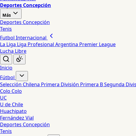
Deportes Concepción
Más
Deportes Concepción
Tenis
Futbol Internacional
La Liga
Liga Profesional Argentina
Premier League
Lucha Libre
Inicio
Fútbol
Selección Chilena
Primera División
Primera B
Segunda Divi
Colo Colo
UC
U de Chile
Huachipato
Fernández Vial
Deportes Concepción
Tenis