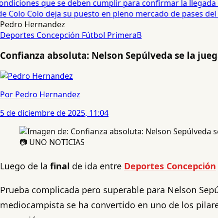
diciones que se deben cumplir para confirmar la llegada de
 Colo Colo deja su puesto en pleno mercado de pases del fú
Pedro Hernandez
Deportes Concepción
Fútbol
PrimeraB
Confianza absoluta: Nelson Sepúlveda se la jueg
Por Pedro Hernandez
5 de diciembre de 2025, 11:04
📷 UNO NOTICIAS
Luego de la
final
de ida entre
Deportes Concepción
Prueba complicada pero superable para Nelson Sepúl
mediocampista se ha convertido en uno de los pilares