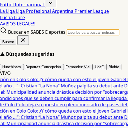
Futbol Internacional
La Liga
Liga Profesional Argentina
Premier League
Lucha Libre
AVISOS LEGALES
Buscar en SABES Deportes
Buscar
▲
Búsquedas sugeridas
Huachipato
Deportes Concepción
Fernández Vial
UdeC
Biobío
VIVO
ón en Colo Colo: ¿Y cómo queda con esto el joven Gabriel Mau
año …”: Cristian “La Nona” Muñoz palpita su debut ante De
: Municipalidad anuncia drástica decisión por “sobrecarga” 
diciones que se deben cumplir para confirmar la llegada de
 Colo Colo deja su puesto en pleno mercado de pases del fú
ón en Colo Colo: ¿Y cómo queda con esto el joven Gabriel Mau
año …”: Cristian “La Nona” Muñoz palpita su debut ante De
: Municipalidad anuncia drástica decisión por “sobrecarga” 