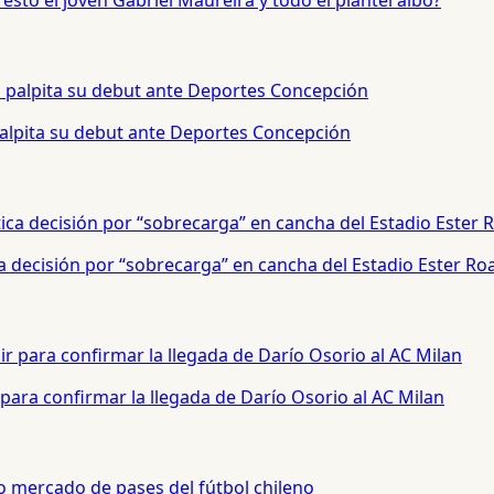
sto el joven Gabriel Maureira y todo el plantel albo?
palpita su debut ante Deportes Concepción
a decisión por “sobrecarga” en cancha del Estadio Ester Ro
para confirmar la llegada de Darío Osorio al AC Milan