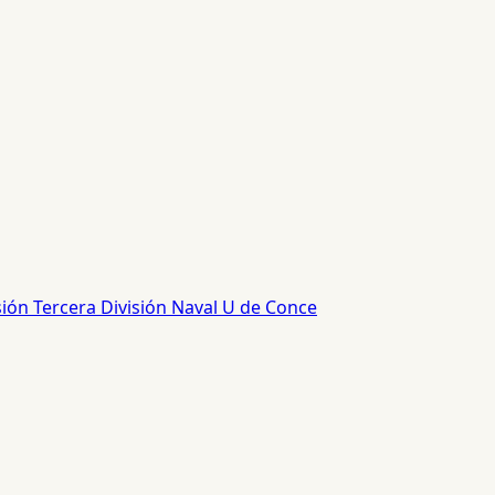
sión
Tercera División
Naval
U de Conce