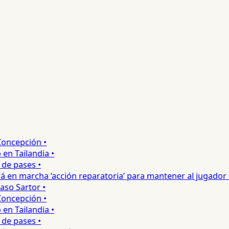
ncepción •
 Tailandia •
e pases •
 en marcha ‘acción reparatoria’ para mantener al jugador •
o Sartor •
ncepción •
 Tailandia •
e pases •