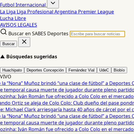
Futbol Internacional
La Liga
Liga Profesional Argentina
Premier League
Lucha Libre
AVISOS LEGALES
Buscar en SABES Deportes
Buscar
▲
Búsquedas sugeridas
Huachipato
Deportes Concepción
Fernández Vial
UdeC
Biobío
VIVO
a “Nona” Muñoz brindó “una clase de fútbol” a Deportes Co
temporal causa muerte de jugador durante pleno partido en
zinha: Iván Román fue ofrecido a Colo Colo en el mercado d
do Ortiz se aleja de Colo Colo: Club dueño del pase pondrá
 Michael Clark arriesgaría hasta 40 años de cárcel por el cas
a “Nona” Muñoz brindó “una clase de fútbol” a Deportes Co
temporal causa muerte de jugador durante pleno partido en
zinha: Iván Román fue ofrecido a Colo Colo en el mercado d