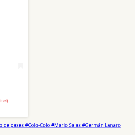
tscl)
o de pases
#Colo-Colo
#Mario Salas
#Germán Lanaro