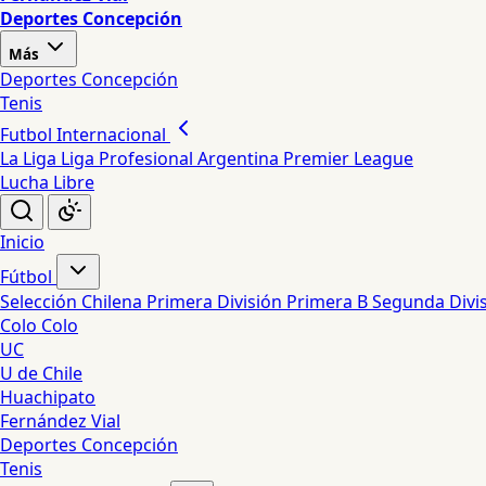
Deportes Concepción
Más
Deportes Concepción
Tenis
Futbol Internacional
La Liga
Liga Profesional Argentina
Premier League
Lucha Libre
Inicio
Fútbol
Selección Chilena
Primera División
Primera B
Segunda Divi
Colo Colo
UC
U de Chile
Huachipato
Fernández Vial
Deportes Concepción
Tenis