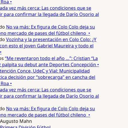
Roa •
ada vez más cerca: Las condiciones que se
 para confirmar la llegada de Darío Osorio al
do
No va más: Ex figura de Colo Colo deja su
no mercado de pases del fútbol chileno •
do
Vozinha y la presentación en Colo Colo: ¿Y
n esto el joven Gabriel Maureira y todo el
•
os
“Me reventaron todo el año …”: Cristian “La
palpita su debut ante Deportes Concepción •
tención Conce, UdeC y Vial: Municipalidad
ica decisión por “sobrecarga” en cancha del
Roa •
ada vez más cerca: Las condiciones que se
 para confirmar la llegada de Darío Osorio al
do
No va más: Ex figura de Colo Colo deja su
no mercado de pases del fútbol chileno •
Augusto Mahn
Primera División
Fútbol