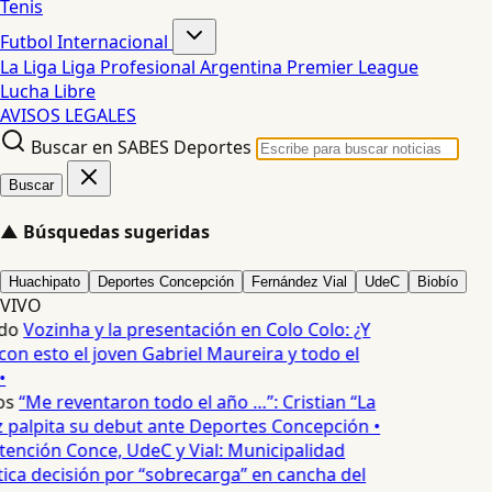
Tenis
Futbol Internacional
La Liga
Liga Profesional Argentina
Premier League
Lucha Libre
AVISOS LEGALES
Buscar en SABES Deportes
Buscar
▲
Búsquedas sugeridas
Huachipato
Deportes Concepción
Fernández Vial
UdeC
Biobío
VIVO
do
Vozinha y la presentación en Colo Colo: ¿Y
n esto el joven Gabriel Maureira y todo el
•
os
“Me reventaron todo el año …”: Cristian “La
palpita su debut ante Deportes Concepción •
tención Conce, UdeC y Vial: Municipalidad
ica decisión por “sobrecarga” en cancha del