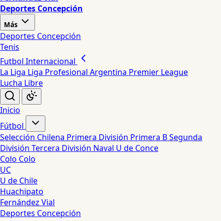
Deportes Concepción
Más
Deportes Concepción
Tenis
Futbol Internacional
La Liga
Liga Profesional Argentina
Premier League
Lucha Libre
Inicio
Fútbol
Selección Chilena
Primera División
Primera B
Segunda
División
Tercera División
Naval
U de Conce
Colo Colo
UC
U de Chile
Huachipato
Fernández Vial
Deportes Concepción