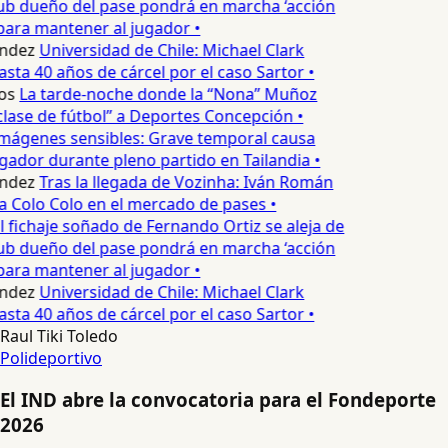
lub dueño del pase pondrá en marcha ‘acción
para mantener al jugador •
ndez
Universidad de Chile: Michael Clark
asta 40 años de cárcel por el caso Sartor •
os
La tarde-noche donde la “Nona” Muñoz
lase de fútbol” a Deportes Concepción •
mágenes sensibles: Grave temporal causa
ador durante pleno partido en Tailandia •
ndez
Tras la llegada de Vozinha: Iván Román
a Colo Colo en el mercado de pases •
l fichaje soñado de Fernando Ortiz se aleja de
lub dueño del pase pondrá en marcha ‘acción
para mantener al jugador •
ndez
Universidad de Chile: Michael Clark
asta 40 años de cárcel por el caso Sartor •
Raul Tiki Toledo
Polideportivo
El IND abre la convocatoria para el Fondeporte
2026