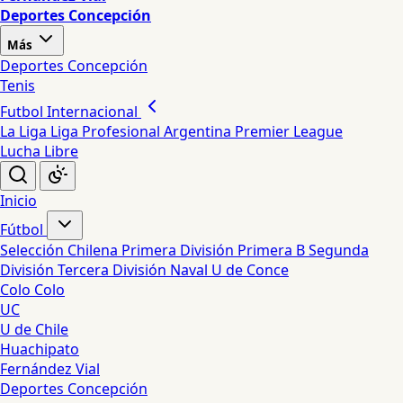
Deportes Concepción
Más
Deportes Concepción
Tenis
Futbol Internacional
La Liga
Liga Profesional Argentina
Premier League
Lucha Libre
Inicio
Fútbol
Selección Chilena
Primera División
Primera B
Segunda
División
Tercera División
Naval
U de Conce
Colo Colo
UC
U de Chile
Huachipato
Fernández Vial
Deportes Concepción