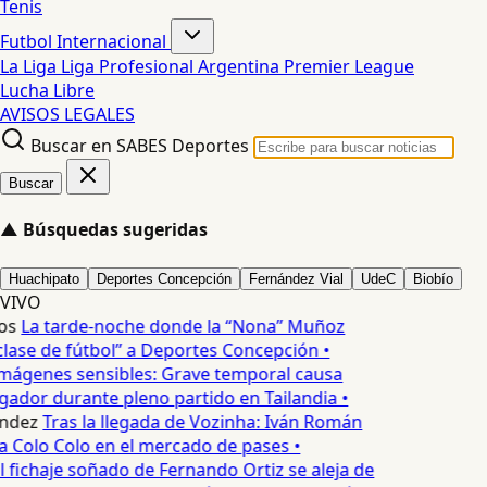
Tenis
Futbol Internacional
La Liga
Liga Profesional Argentina
Premier League
Lucha Libre
AVISOS LEGALES
Buscar en SABES Deportes
Buscar
▲
Búsquedas sugeridas
Huachipato
Deportes Concepción
Fernández Vial
UdeC
Biobío
VIVO
os
La tarde-noche donde la “Nona” Muñoz
lase de fútbol” a Deportes Concepción •
mágenes sensibles: Grave temporal causa
ador durante pleno partido en Tailandia •
ndez
Tras la llegada de Vozinha: Iván Román
a Colo Colo en el mercado de pases •
l fichaje soñado de Fernando Ortiz se aleja de