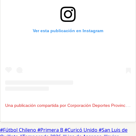
Ver esta publicación en Instagram
U
na publicación compartida por Corporación Deportes Provincial Curicó Unido (@cdpcuricounido)
#Fútbol Chileno
#Primera B
#Curicó Unido
#San Luis de