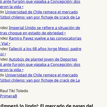
 ante furgón que viajaba a Concepción: dos
ron la vida •
do
Universidad de Chile remece el mercado
útbol chileno: van por fichaje de crack de La
ndez
Imperial Unido se refiere a situación de
tras choque en estado de ebriedad •
ndez
Ramiro Pavez vuelve a las convocatorias
Vial •
ndez
Falleció a los 68 años Jorge Messi, padre
i •
ndez
Autobús de plantel joven de Deportes
 ante furgón que viajaba a Concepción: dos
ron la vida •
do
Universidad de Chile remece el mercado
útbol chileno: van por fichaje de crack de La
Raul Tiki Toledo
PrimeraB
¡Empezó lo lindo!: El mercado de pases del