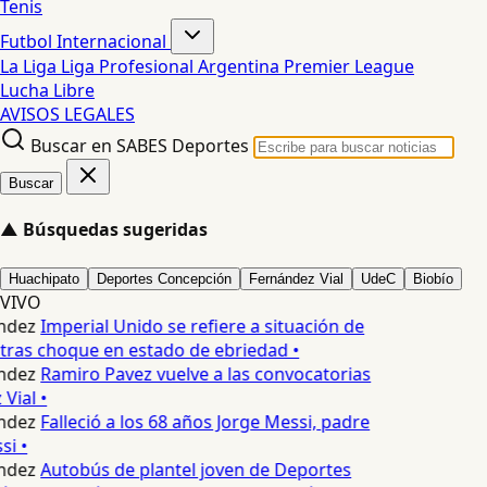
Tenis
Futbol Internacional
La Liga
Liga Profesional Argentina
Premier League
Lucha Libre
AVISOS LEGALES
Buscar en SABES Deportes
Buscar
▲
Búsquedas sugeridas
Huachipato
Deportes Concepción
Fernández Vial
UdeC
Biobío
VIVO
ndez
Imperial Unido se refiere a situación de
tras choque en estado de ebriedad •
ndez
Ramiro Pavez vuelve a las convocatorias
Vial •
ndez
Falleció a los 68 años Jorge Messi, padre
i •
ndez
Autobús de plantel joven de Deportes