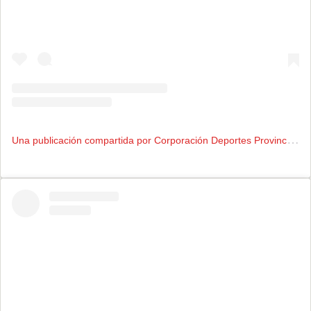
U
na publicación compartida por Corporación Deportes Provincial Curicó Unido (@cdpcuricounido)