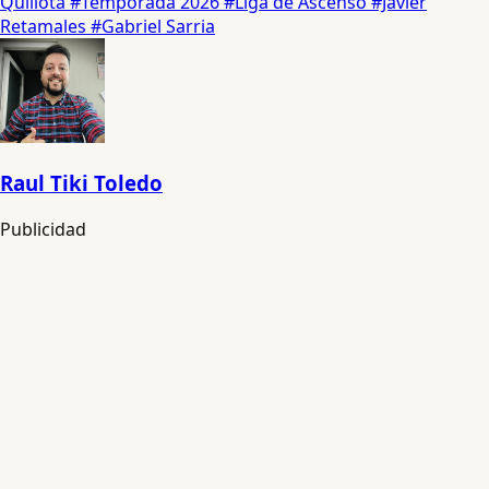
Quillota
#Temporada 2026
#Liga de Ascenso
#Javier
Retamales
#Gabriel Sarria
Raul Tiki Toledo
Publicidad