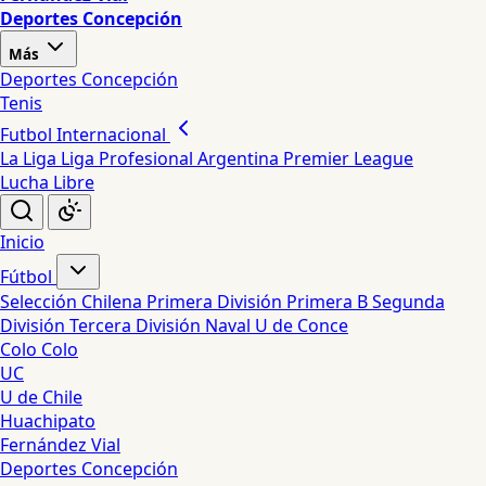
Deportes Concepción
Más
Deportes Concepción
Tenis
Futbol Internacional
La Liga
Liga Profesional Argentina
Premier League
Lucha Libre
Inicio
Fútbol
Selección Chilena
Primera División
Primera B
Segunda
División
Tercera División
Naval
U de Conce
Colo Colo
UC
U de Chile
Huachipato
Fernández Vial
Deportes Concepción