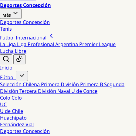
Deportes Concepción
Más
Deportes Concepción
Tenis
Futbol Internacional
La Liga
Liga Profesional Argentina
Premier League
Lucha Libre
Inicio
Fútbol
Selección Chilena
Primera División
Primera B
Segunda
División
Tercera División
Naval
U de Conce
Colo Colo
UC
U de Chile
Huachipato
Fernández Vial
Deportes Concepción