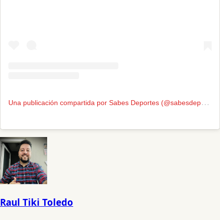
U
na publicación compartida por Sabes Deportes (@sabesdeportes)
Raul Tiki Toledo