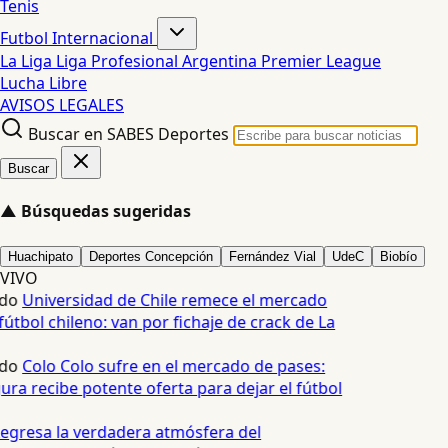
Tenis
Futbol Internacional
La Liga
Liga Profesional Argentina
Premier League
Lucha Libre
AVISOS LEGALES
Buscar en SABES Deportes
Buscar
▲
Búsquedas sugeridas
Huachipato
Deportes Concepción
Fernández Vial
UdeC
Biobío
VIVO
do
Universidad de Chile remece el mercado
útbol chileno: van por fichaje de crack de La
do
Colo Colo sufre en el mercado de pases:
ura recibe potente oferta para dejar el fútbol
egresa la verdadera atmósfera del