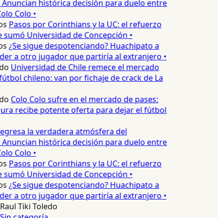
 Anuncian histórica decisión para duelo entre
olo Colo •
os
Pasos por Corinthians y la UC: el refuerzo
e sumó Universidad de Concepción •
os
¿Se sigue despotenciando? Huachipato a
er a otro jugador que partiría al extranjero •
do
Universidad de Chile remece el mercado
útbol chileno: van por fichaje de crack de La
do
Colo Colo sufre en el mercado de pases:
ura recibe potente oferta para dejar el fútbol
egresa la verdadera atmósfera del
 Anuncian histórica decisión para duelo entre
olo Colo •
os
Pasos por Corinthians y la UC: el refuerzo
e sumó Universidad de Concepción •
os
¿Se sigue despotenciando? Huachipato a
er a otro jugador que partiría al extranjero •
Raul Tiki Toledo
Sin categoría