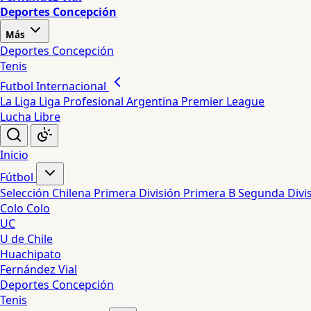
Deportes Concepción
Más
Deportes Concepción
Tenis
Futbol Internacional
La Liga
Liga Profesional Argentina
Premier League
Lucha Libre
Inicio
Fútbol
Selección Chilena
Primera División
Primera B
Segunda Divi
Colo Colo
UC
U de Chile
Huachipato
Fernández Vial
Deportes Concepción
Tenis