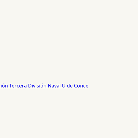
sión
Tercera División
Naval
U de Conce