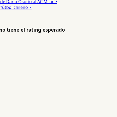
 Darío Osorio al AC Milan •
tbol chileno •
 no tiene el rating esperado