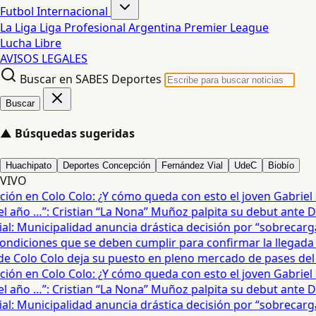
Futbol Internacional
La Liga
Liga Profesional Argentina
Premier League
Lucha Libre
AVISOS LEGALES
Buscar en SABES Deportes
Buscar
▲
Búsquedas sugeridas
Huachipato
Deportes Concepción
Fernández Vial
UdeC
Biobío
VIVO
ón en Colo Colo: ¿Y cómo queda con esto el joven Gabriel Mau
año …”: Cristian “La Nona” Muñoz palpita su debut ante De
: Municipalidad anuncia drástica decisión por “sobrecarga” 
diciones que se deben cumplir para confirmar la llegada de
 Colo Colo deja su puesto en pleno mercado de pases del fú
ón en Colo Colo: ¿Y cómo queda con esto el joven Gabriel Mau
año …”: Cristian “La Nona” Muñoz palpita su debut ante De
: Municipalidad anuncia drástica decisión por “sobrecarga” 