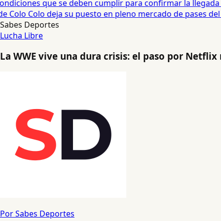
diciones que se deben cumplir para confirmar la llegada de
 Colo Colo deja su puesto en pleno mercado de pases del fú
Sabes Deportes
Lucha Libre
La WWE vive una dura crisis: el paso por Netflix
Por Sabes Deportes