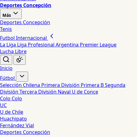
Deportes Concepción
Más
Deportes Concepción
Tenis
Futbol Internacional
La Liga
Liga Profesional Argentina
Premier League
Lucha Libre
Inicio
Fútbol
Selección Chilena
Primera División
Primera B
Segunda
División
Tercera División
Naval
U de Conce
Colo Colo
UC
U de Chile
Huachipato
Fernández Vial
Deportes Concepción