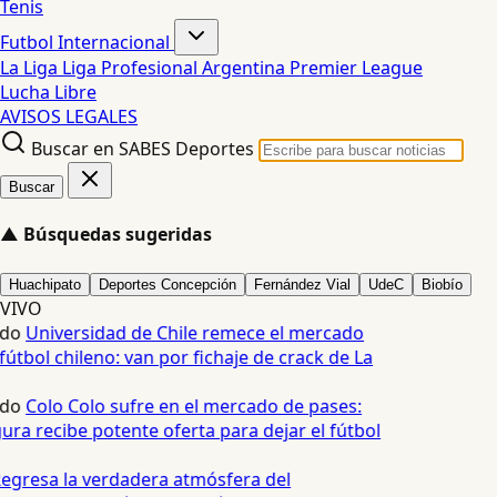
Tenis
Futbol Internacional
La Liga
Liga Profesional Argentina
Premier League
Lucha Libre
AVISOS LEGALES
Buscar en SABES Deportes
Buscar
▲
Búsquedas sugeridas
Huachipato
Deportes Concepción
Fernández Vial
UdeC
Biobío
VIVO
edo
Universidad de Chile remece el mercado
fútbol chileno: van por fichaje de crack de La
edo
Colo Colo sufre en el mercado de pases:
ura recibe potente oferta para dejar el fútbol
egresa la verdadera atmósfera del