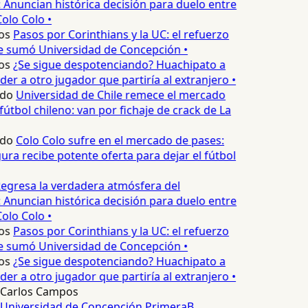
 Anuncian histórica decisión para duelo entre
olo Colo •
os
Pasos por Corinthians y la UC: el refuerzo
e sumó Universidad de Concepción •
os
¿Se sigue despotenciando? Huachipato a
er a otro jugador que partiría al extranjero •
edo
Universidad de Chile remece el mercado
fútbol chileno: van por fichaje de crack de La
edo
Colo Colo sufre en el mercado de pases:
ura recibe potente oferta para dejar el fútbol
egresa la verdadera atmósfera del
 Anuncian histórica decisión para duelo entre
olo Colo •
os
Pasos por Corinthians y la UC: el refuerzo
e sumó Universidad de Concepción •
os
¿Se sigue despotenciando? Huachipato a
er a otro jugador que partiría al extranjero •
Carlos Campos
Universidad de Concepción
PrimeraB