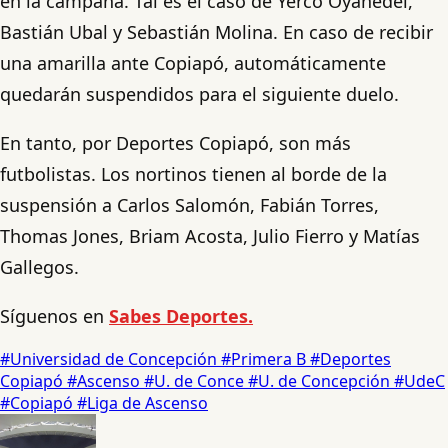
en la campaña. Tal es el caso de Yerco Oyanedel,
Bastián Ubal y Sebastián Molina. En caso de recibir
una amarilla ante Copiapó, automáticamente
quedarán suspendidos para el siguiente duelo.
En tanto, por Deportes Copiapó, son más
futbolistas. Los nortinos tienen al borde de la
suspensión a Carlos Salomón, Fabián Torres,
Thomas Jones, Briam Acosta, Julio Fierro y Matías
Gallegos.
Síguenos en
Sabes Deportes.
#Universidad de Concepción
#Primera B
#Deportes
Copiapó
#Ascenso
#U. de Conce
#U. de Concepción
#UdeC
#Copiapó
#Liga de Ascenso