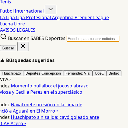
Tenis
Futbol Internacional
La Liga
Liga Profesional Argentina
Premier League
Lucha Libre
AVISOS LEGALES
Buscar en SABES Deportes
Buscar
▲
Búsquedas sugeridas
Huachipato
Deportes Concepción
Fernández Vial
UdeC
Biobío
VIVO
ndez
Momento bullalbo: el jocoso abrazo
Mosa y Cecilia Perez en el superclásico
ndez
Naval mete presión en la cima de
nció a Aguará en El Morro •
ndez
Huachipato sin salida: cayó goleado ante
 CAP Acero •