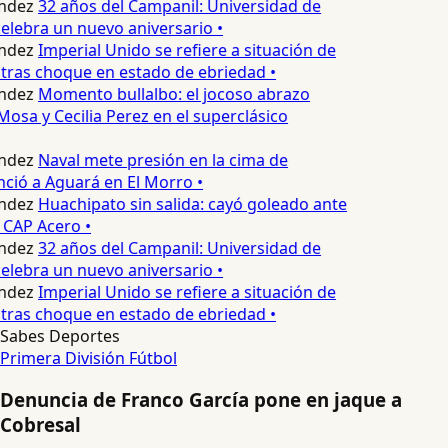
ndez
32 años del Campanil: Universidad de
lebra un nuevo aniversario •
ndez
Imperial Unido se refiere a situación de
tras choque en estado de ebriedad •
ndez
Momento bullalbo: el jocoso abrazo
Mosa y Cecilia Perez en el superclásico
ndez
Naval mete presión en la cima de
nció a Aguará en El Morro •
ndez
Huachipato sin salida: cayó goleado ante
 CAP Acero •
ndez
32 años del Campanil: Universidad de
lebra un nuevo aniversario •
ndez
Imperial Unido se refiere a situación de
tras choque en estado de ebriedad •
Sabes Deportes
Primera División
Fútbol
Denuncia de Franco García pone en jaque a
Cobresal