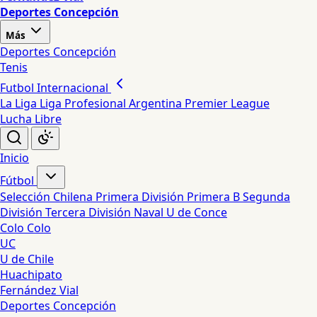
Deportes Concepción
Más
Deportes Concepción
Tenis
Futbol Internacional
La Liga
Liga Profesional Argentina
Premier League
Lucha Libre
Inicio
Fútbol
Selección Chilena
Primera División
Primera B
Segunda
División
Tercera División
Naval
U de Conce
Colo Colo
UC
U de Chile
Huachipato
Fernández Vial
Deportes Concepción