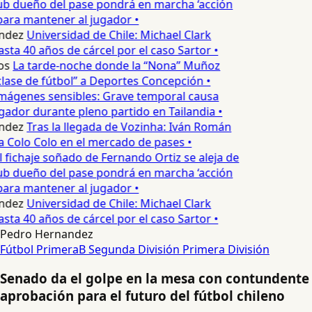
ub dueño del pase pondrá en marcha ‘acción
para mantener al jugador •
ndez
Universidad de Chile: Michael Clark
sta 40 años de cárcel por el caso Sartor •
os
La tarde-noche donde la “Nona” Muñoz
lase de fútbol” a Deportes Concepción •
mágenes sensibles: Grave temporal causa
ador durante pleno partido en Tailandia •
ndez
Tras la llegada de Vozinha: Iván Román
a Colo Colo en el mercado de pases •
l fichaje soñado de Fernando Ortiz se aleja de
ub dueño del pase pondrá en marcha ‘acción
para mantener al jugador •
ndez
Universidad de Chile: Michael Clark
sta 40 años de cárcel por el caso Sartor •
Pedro Hernandez
Fútbol
PrimeraB
Segunda División
Primera División
Senado da el golpe en la mesa con contundente
aprobación para el futuro del fútbol chileno