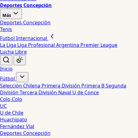
Deportes Concepción
Más
Deportes Concepción
Tenis
Futbol Internacional
La Liga
Liga Profesional Argentina
Premier League
Lucha Libre
Inicio
Fútbol
Selección Chilena
Primera División
Primera B
Segunda
División
Tercera División
Naval
U de Conce
Colo Colo
UC
U de Chile
Huachipato
Fernández Vial
Deportes Concepción