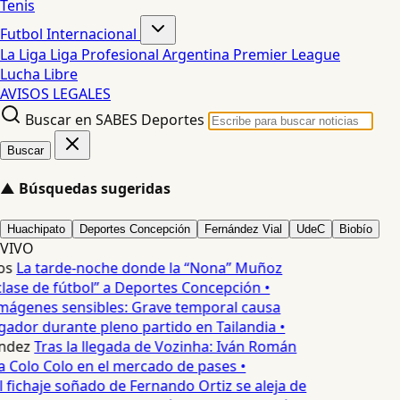
Tenis
Futbol Internacional
La Liga
Liga Profesional Argentina
Premier League
Lucha Libre
AVISOS LEGALES
Buscar en SABES Deportes
Buscar
▲
Búsquedas sugeridas
Huachipato
Deportes Concepción
Fernández Vial
UdeC
Biobío
VIVO
os
La tarde-noche donde la “Nona” Muñoz
lase de fútbol” a Deportes Concepción •
mágenes sensibles: Grave temporal causa
ador durante pleno partido en Tailandia •
ndez
Tras la llegada de Vozinha: Iván Román
a Colo Colo en el mercado de pases •
l fichaje soñado de Fernando Ortiz se aleja de