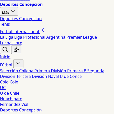
Deportes Concepción
Más
Deportes Concepción
Tenis
Futbol Internacional
La Liga
Liga Profesional Argentina
Premier League
Lucha Libre
Inicio
Fútbol
Selección Chilena
Primera División
Primera B
Segunda
División
Tercera División
Naval
U de Conce
Colo Colo
UC
U de Chile
Huachipato
Fernández Vial
Deportes Concepción