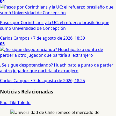
04
Pasos por Corinthians y la UC: el refuerzo brasileño que
sumó Universidad de Concepción
Carlos Campos
•
7 de agosto de 2026, 18:39
05
¿Se sigue despotenciando? Huachipato a punto de perder
a otro jugador que partiría al extranjero
Carlos Campos
•
7 de agosto de 2026, 18:25
Noticias Relacionadas
Raul Tiki Toledo