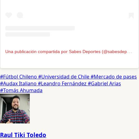
U
na publicación compartida por Sabes Deportes (@sabesdeportes)
#Fútbol Chileno
#Universidad de Chile
#Mercado de pases
#Audax Italiano
#Leandro Fernández
#Gabriel Arias
#Tomás Ahumada
Raul Tiki Toledo