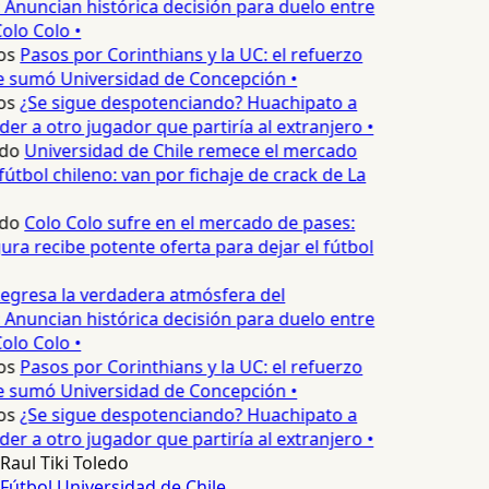
 Anuncian histórica decisión para duelo entre
olo Colo •
os
Pasos por Corinthians y la UC: el refuerzo
e sumó Universidad de Concepción •
os
¿Se sigue despotenciando? Huachipato a
er a otro jugador que partiría al extranjero •
edo
Universidad de Chile remece el mercado
útbol chileno: van por fichaje de crack de La
edo
Colo Colo sufre en el mercado de pases:
ura recibe potente oferta para dejar el fútbol
egresa la verdadera atmósfera del
 Anuncian histórica decisión para duelo entre
olo Colo •
os
Pasos por Corinthians y la UC: el refuerzo
e sumó Universidad de Concepción •
os
¿Se sigue despotenciando? Huachipato a
er a otro jugador que partiría al extranjero •
Raul Tiki Toledo
Fútbol
Universidad de Chile