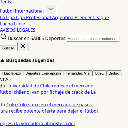
Tenis
Futbol Internacional
La Liga
Liga Profesional Argentina
Premier League
Lucha Libre
AVISOS LEGALES
Buscar en SABES Deportes
Buscar
▲
Búsquedas sugeridas
Huachipato
Deportes Concepción
Fernández Vial
UdeC
Biobío
VIVO
edo
Universidad de Chile remece el mercado
útbol chileno: van por fichaje de crack de La
edo
Colo Colo sufre en el mercado de pases:
ura recibe potente oferta para dejar el fútbol
egresa la verdadera atmósfera del