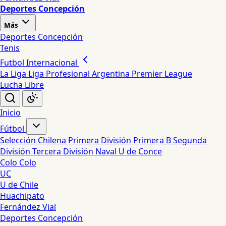
Deportes Concepción
Más
Deportes Concepción
Tenis
Futbol Internacional
La Liga
Liga Profesional Argentina
Premier League
Lucha Libre
Inicio
Fútbol
Selección Chilena
Primera División
Primera B
Segunda
División
Tercera División
Naval
U de Conce
Colo Colo
UC
U de Chile
Huachipato
Fernández Vial
Deportes Concepción