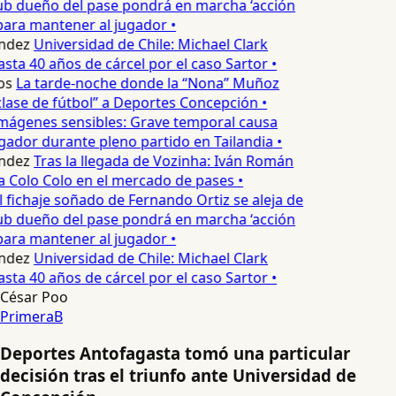
ub dueño del pase pondrá en marcha ‘acción
para mantener al jugador •
ndez
Universidad de Chile: Michael Clark
sta 40 años de cárcel por el caso Sartor •
os
La tarde-noche donde la “Nona” Muñoz
lase de fútbol” a Deportes Concepción •
mágenes sensibles: Grave temporal causa
ador durante pleno partido en Tailandia •
ndez
Tras la llegada de Vozinha: Iván Román
a Colo Colo en el mercado de pases •
l fichaje soñado de Fernando Ortiz se aleja de
ub dueño del pase pondrá en marcha ‘acción
para mantener al jugador •
ndez
Universidad de Chile: Michael Clark
sta 40 años de cárcel por el caso Sartor •
César Poo
PrimeraB
Deportes Antofagasta tomó una particular
decisión tras el triunfo ante Universidad de