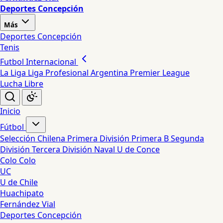
Deportes Concepción
Más
Deportes Concepción
Tenis
Futbol Internacional
La Liga
Liga Profesional Argentina
Premier League
Lucha Libre
Inicio
Fútbol
Selección Chilena
Primera División
Primera B
Segunda
División
Tercera División
Naval
U de Conce
Colo Colo
UC
U de Chile
Huachipato
Fernández Vial
Deportes Concepción