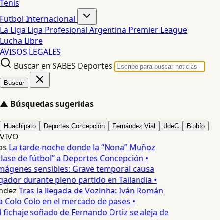
Tenis
Futbol Internacional
La Liga
Liga Profesional Argentina
Premier League
Lucha Libre
AVISOS LEGALES
Buscar en SABES Deportes
Buscar
▲
Búsquedas sugeridas
Huachipato
Deportes Concepción
Fernández Vial
UdeC
Biobío
VIVO
os
La tarde-noche donde la “Nona” Muñoz
lase de fútbol” a Deportes Concepción •
mágenes sensibles: Grave temporal causa
ador durante pleno partido en Tailandia •
ndez
Tras la llegada de Vozinha: Iván Román
a Colo Colo en el mercado de pases •
l fichaje soñado de Fernando Ortiz se aleja de