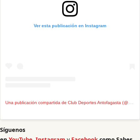
Ver esta publicación en Instagram
U
na publicación compartida de Club Deportes Antofagasta (@clubdeportesantofagasta)
Síguenos
en
YouTube
,
Instagram
y
Facebook
como Sabes