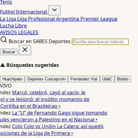
Tenis
Futbol Internacional
La Liga
Liga Profesional Argentina
Premier League
Lucha Libre
AVISOS LEGALES
Buscar en SABES Deportes
Buscar
▲
Búsquedas sugeridas
Huachipato
Deportes Concepción
Fernández Vial
UdeC
Biobío
VIVO
ndez
Marcó, celebró, cayó al vacío, le
ol y se lesionó: el insólito momento de
Coritiba en el Brasileirao •
ndez
La “U” de Fernando Gago sigue tomando
ules vencieron a Palestino en el Nacional •
ndez
Colo Colo vs Unión La Calera: así quedó
siciones de la Liga de Primera •