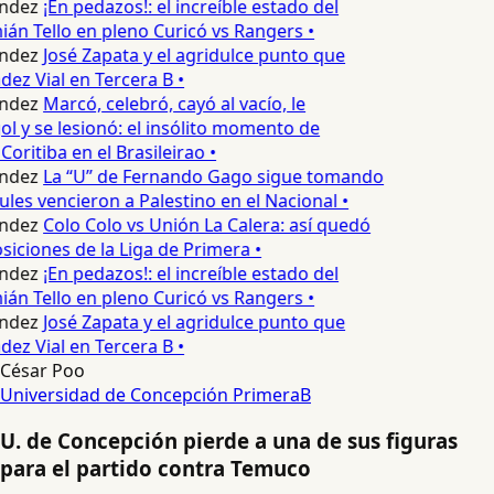
ndez
¡En pedazos!: el increíble estado del
n Tello en pleno Curicó vs Rangers •
ndez
José Zapata y el agridulce punto que
z Vial en Tercera B •
ndez
Marcó, celebró, cayó al vacío, le
ol y se lesionó: el insólito momento de
Coritiba en el Brasileirao •
ndez
La “U” de Fernando Gago sigue tomando
ules vencieron a Palestino en el Nacional •
ndez
Colo Colo vs Unión La Calera: así quedó
siciones de la Liga de Primera •
ndez
¡En pedazos!: el increíble estado del
n Tello en pleno Curicó vs Rangers •
ndez
José Zapata y el agridulce punto que
z Vial en Tercera B •
César Poo
Universidad de Concepción
PrimeraB
U. de Concepción pierde a una de sus figuras
para el partido contra Temuco