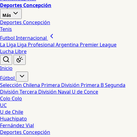
Deportes Concepción
Más
Deportes Concepción
Tenis
Futbol Internacional
La Liga
Liga Profesional Argentina
Premier League
Lucha Libre
Inicio
Fútbol
Selección Chilena
Primera División
Primera B
Segunda
División
Tercera División
Naval
U de Conce
Colo Colo
UC
U de Chile
Huachipato
Fernández Vial
Deportes Concepción