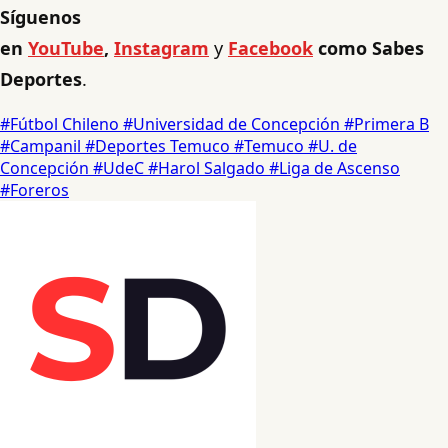
Síguenos
en
YouTube
,
Instagram
y
Facebook
como Sabes
Deportes
.
#Fútbol Chileno
#Universidad de Concepción
#Primera B
#Campanil
#Deportes Temuco
#Temuco
#U. de
Concepción
#UdeC
#Harol Salgado
#Liga de Ascenso
#Foreros