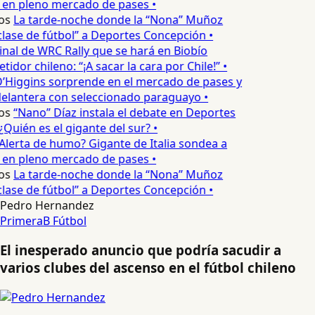
 en pleno mercado de pases •
os
La tarde-noche donde la “Nona” Muñoz
lase de fútbol” a Deportes Concepción •
inal de WRC Rally que se hará en Biobío
dor chileno: “¡A sacar la cara por Chile!” •
’Higgins sorprende en el mercado de pases y
elantera con seleccionado paraguayo •
os
“Nano” Díaz instala el debate en Deportes
Quién es el gigante del sur? •
Alerta de humo? Gigante de Italia sondea a
 en pleno mercado de pases •
os
La tarde-noche donde la “Nona” Muñoz
lase de fútbol” a Deportes Concepción •
Pedro Hernandez
PrimeraB
Fútbol
El inesperado anuncio que podría sacudir a
varios clubes del ascenso en el fútbol chileno