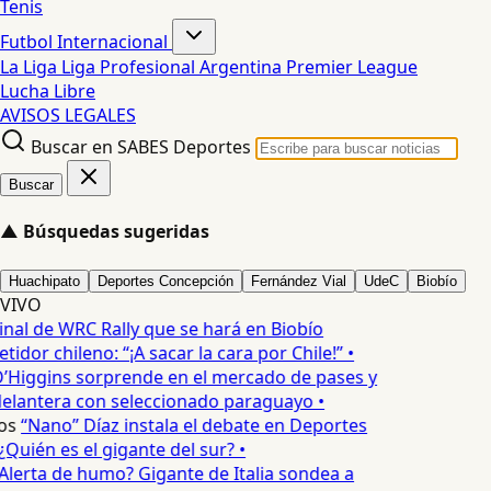
Tenis
Futbol Internacional
La Liga
Liga Profesional Argentina
Premier League
Lucha Libre
AVISOS LEGALES
Buscar en SABES Deportes
Buscar
▲
Búsquedas sugeridas
Huachipato
Deportes Concepción
Fernández Vial
UdeC
Biobío
VIVO
inal de WRC Rally que se hará en Biobío
dor chileno: “¡A sacar la cara por Chile!” •
’Higgins sorprende en el mercado de pases y
elantera con seleccionado paraguayo •
os
“Nano” Díaz instala el debate en Deportes
Quién es el gigante del sur? •
Alerta de humo? Gigante de Italia sondea a