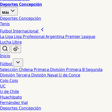
Deportes Concepción
Más
Deportes Concepción
Tenis
Futbol Internacional
La Liga
Liga Profesional Argentina
Premier League
Lucha Libre
Inicio
Fútbol
Selección Chilena
Primera División
Primera B
Segunda
División
Tercera División
Naval
U de Conce
Colo Colo
UC
U de Chile
Huachipato
Fernández Vial
Deportes Concepción