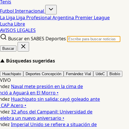
Tenis
Futbol Internacional
La Liga
Liga Profesional Argentina
Premier League
Lucha Libre
AVISOS LEGALES
Buscar en SABES Deportes
Buscar
▲
Búsquedas sugeridas
Huachipato
Deportes Concepción
Fernández Vial
UdeC
Biobío
VIVO
ndez
Naval mete presión en la cima de
nció a Aguará en El Morro •
ndez
Huachipato sin salida: cayó goleado ante
 CAP Acero •
ndez
32 años del Campanil: Universidad de
lebra un nuevo aniversario •
ndez
Imperial Unido se refiere a situación de