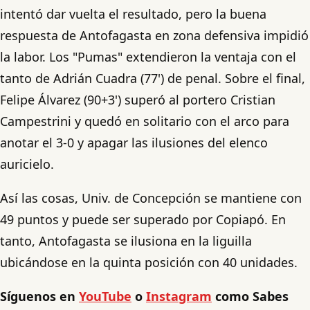
intentó dar vuelta el resultado, pero la buena
respuesta de Antofagasta en zona defensiva impidió
la labor. Los "Pumas" extendieron la ventaja con el
tanto de Adrián Cuadra (77') de penal. Sobre el final,
Felipe Álvarez (90+3') superó al portero Cristian
Campestrini y quedó en solitario con el arco para
anotar el 3-0 y apagar las ilusiones del elenco
auricielo.
Así las cosas, Univ. de Concepción se mantiene con
49 puntos y puede ser superado por Copiapó. En
tanto, Antofagasta se ilusiona en la liguilla
ubicándose en la quinta posición con 40 unidades.
Síguenos en
YouTube
o
Instagram
como Sabes