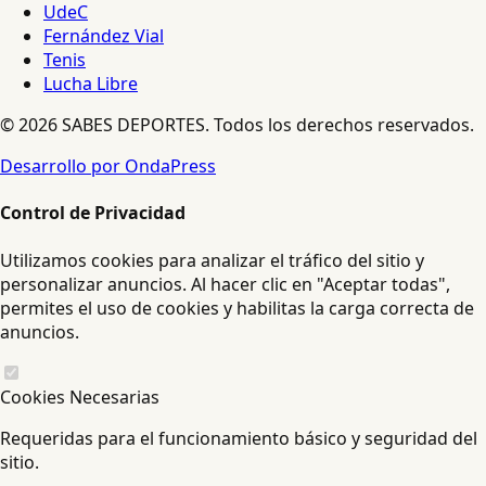
UdeC
Fernández Vial
Tenis
Lucha Libre
© 2026 SABES DEPORTES. Todos los derechos reservados.
Desarrollo por OndaPress
Control de Privacidad
Utilizamos cookies para analizar el tráfico del sitio y
personalizar anuncios. Al hacer clic en "Aceptar todas",
permites el uso de cookies y habilitas la carga correcta de
anuncios.
Cookies Necesarias
Requeridas para el funcionamiento básico y seguridad del
sitio.