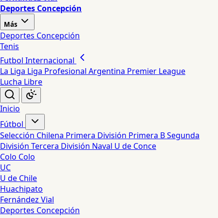
Deportes Concepción
Más
Deportes Concepción
Tenis
Futbol Internacional
La Liga
Liga Profesional Argentina
Premier League
Lucha Libre
Inicio
Fútbol
Selección Chilena
Primera División
Primera B
Segunda
División
Tercera División
Naval
U de Conce
Colo Colo
UC
U de Chile
Huachipato
Fernández Vial
Deportes Concepción