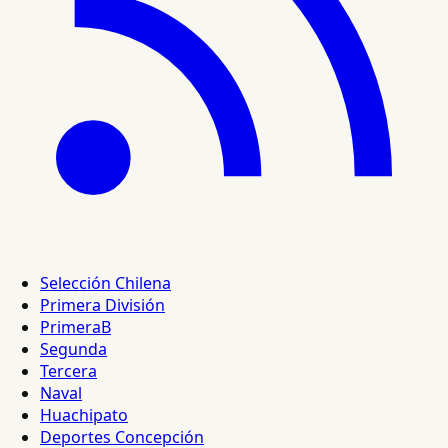
Selección Chilena
Primera División
PrimeraB
Segunda
Tercera
Naval
Huachipato
Deportes Concepción