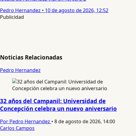
Pedro Hernandez
•
10 de agosto de 2026, 12:52
Publicidad
Noticias Relacionadas
Pedro Hernandez
32 años del Campanil: Universidad de
Concepción celebra un nuevo aniversario
Por Pedro Hernandez
•
8 de agosto de 2026, 14:00
Carlos Campos