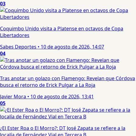
03
Coquimbo Unido visita a Platense en octavos de Copa
Libertadores
Sabes Deportes
•
10 de agosto de 2026, 14:07
04
Tras anotar un golazo con Flamengo: Revelan que Córdova
busca el retorno de Erick Pulgar a La Roja
Javier Mora
•
10 de agosto de 2026, 13:41
05
¿El Ester Roa o El Morro?: DT José Zapata se refiere a la
localía de Fernández Vial en Tercera B