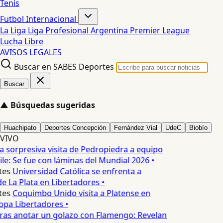
Tenis
Futbol Internacional
La Liga
Liga Profesional Argentina
Premier League
Lucha Libre
AVISOS LEGALES
Buscar en SABES Deportes
Buscar
▲
Búsquedas sugeridas
Huachipato
Deportes Concepción
Fernández Vial
UdeC
Biobío
VIVO
a sorpresiva visita de Pedropiedra a equipo
le: Se fue con láminas del Mundial 2026 •
es
Universidad Católica se enfrenta a
e La Plata en Libertadores •
es
Coquimbo Unido visita a Platense en
pa Libertadores •
ras anotar un golazo con Flamengo: Revelan