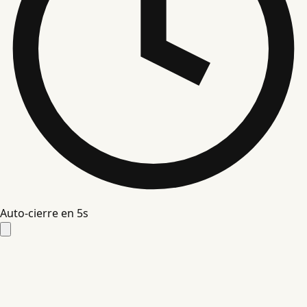
Auto-cierre en
4
s