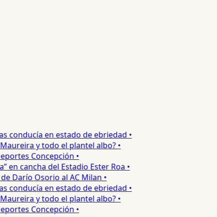
s conducía en estado de ebriedad •
reira y todo el plantel albo? •
portes Concepción •
 en cancha del Estadio Ester Roa •
 Darío Osorio al AC Milan •
s conducía en estado de ebriedad •
reira y todo el plantel albo? •
portes Concepción •