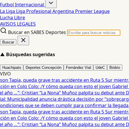
Futbol Internacional
La Liga
Liga Profesional Argentina
Premier League
Lucha Libre
AVISOS LEGALES
Buscar en SABES Deportes
Buscar
▲
Búsquedas sugeridas
Huachipato
Deportes Concepción
Fernández Vial
UdeC
Biobío
VIVO
on Tapia, queda grave tras accidente en Ruta 5 Sur mientra
ón en Colo Colo: ¿Y cómo queda con esto el joven Gabriel Mau
año …”: Cristian “La Nona” Muñoz palpita su debut ante De
: Municipalidad anuncia drástica decisión por “sobrecarga”
diciones que se deben cumplir para confirmar la llegada de
on Tapia, queda grave tras accidente en Ruta 5 Sur mientra
ón en Colo Colo: ¿Y cómo queda con esto el joven Gabriel Mau
año …”: Cristian “La Nona” Muñoz palpita su debut ante De