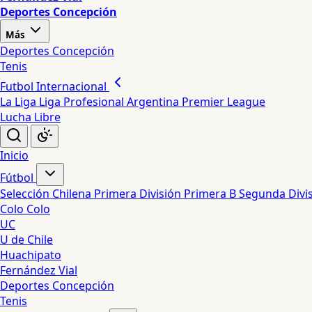
Deportes Concepción
Más
Deportes Concepción
Tenis
Futbol Internacional
La Liga
Liga Profesional Argentina
Premier League
Lucha Libre
Inicio
Fútbol
Selección Chilena
Primera División
Primera B
Segunda Divi
Colo Colo
UC
U de Chile
Huachipato
Fernández Vial
Deportes Concepción
Tenis