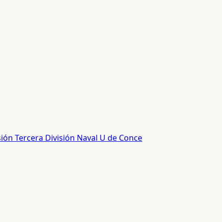
sión
Tercera División
Naval
U de Conce