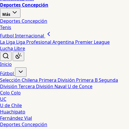
Deportes Concepción
Más
Deportes Concepción
Tenis
Futbol Internacional
La Liga
Liga Profesional Argentina
Premier League
Lucha Libre
Inicio
Fútbol
Selección Chilena
Primera División
Primera B
Segunda
División
Tercera División
Naval
U de Conce
Colo Colo
UC
U de Chile
Huachipato
Fernández Vial
Deportes Concepción