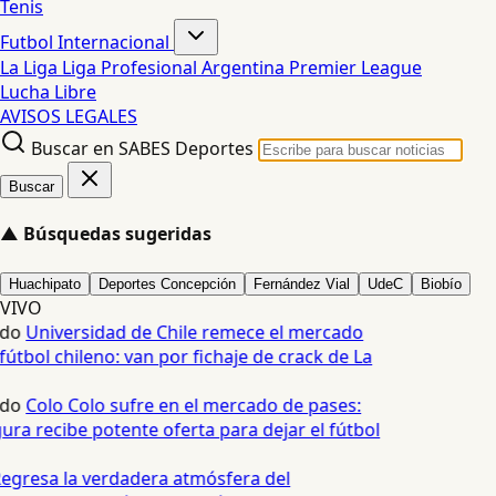
Tenis
Futbol Internacional
La Liga
Liga Profesional Argentina
Premier League
Lucha Libre
AVISOS LEGALES
Buscar en SABES Deportes
Buscar
▲
Búsquedas sugeridas
Huachipato
Deportes Concepción
Fernández Vial
UdeC
Biobío
VIVO
edo
Universidad de Chile remece el mercado
fútbol chileno: van por fichaje de crack de La
edo
Colo Colo sufre en el mercado de pases:
ura recibe potente oferta para dejar el fútbol
egresa la verdadera atmósfera del