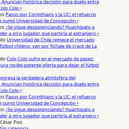
 Anuncian histórica decisión para duelo entre
olo Colo •
os
Pasos por Corinthians y la UC: el refuerzo
e sumó Universidad de Concepción •
os
¿Se sigue despotenciando? Huachipato a
er a otro jugador que partiría al extranjero •
edo
Universidad de Chile remece el mercado
fútbol chileno: van por fichaje de crack de La
edo
Colo Colo sufre en el mercado de pases:
ura recibe potente oferta para dejar el fútbol
egresa la verdadera atmósfera del
 Anuncian histórica decisión para duelo entre
olo Colo •
os
Pasos por Corinthians y la UC: el refuerzo
e sumó Universidad de Concepción •
os
¿Se sigue despotenciando? Huachipato a
er a otro jugador que partiría al extranjero •
César Poo
Sin categoría