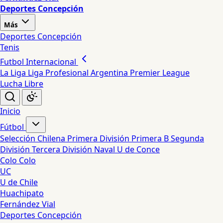
Deportes Concepción
Más
Deportes Concepción
Tenis
Futbol Internacional
La Liga
Liga Profesional Argentina
Premier League
Lucha Libre
Inicio
Fútbol
Selección Chilena
Primera División
Primera B
Segunda
División
Tercera División
Naval
U de Conce
Colo Colo
UC
U de Chile
Huachipato
Fernández Vial
Deportes Concepción