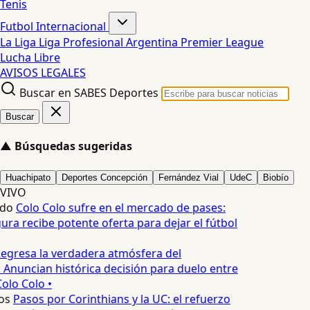
Tenis
Futbol Internacional
La Liga
Liga Profesional Argentina
Premier League
Lucha Libre
AVISOS LEGALES
Buscar en SABES Deportes
Buscar
▲
Búsquedas sugeridas
Huachipato
Deportes Concepción
Fernández Vial
UdeC
Biobío
VIVO
edo
Colo Colo sufre en el mercado de pases:
ura recibe potente oferta para dejar el fútbol
egresa la verdadera atmósfera del
 Anuncian histórica decisión para duelo entre
olo Colo •
os
Pasos por Corinthians y la UC: el refuerzo