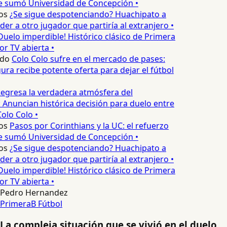
e sumó Universidad de Concepción •
os
¿Se sigue despotenciando? Huachipato a
er a otro jugador que partiría al extranjero •
Duelo imperdible! Histórico clásico de Primera
or TV abierta •
edo
Colo Colo sufre en el mercado de pases:
ura recibe potente oferta para dejar el fútbol
egresa la verdadera atmósfera del
 Anuncian histórica decisión para duelo entre
olo Colo •
os
Pasos por Corinthians y la UC: el refuerzo
e sumó Universidad de Concepción •
os
¿Se sigue despotenciando? Huachipato a
er a otro jugador que partiría al extranjero •
Duelo imperdible! Histórico clásico de Primera
or TV abierta •
Pedro Hernandez
PrimeraB
Fútbol
La compleja situación que se vivió en el duelo