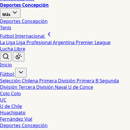
Deportes Concepción
Más
Deportes Concepción
Tenis
Futbol Internacional
La Liga
Liga Profesional Argentina
Premier League
Lucha Libre
Inicio
Fútbol
Selección Chilena
Primera División
Primera B
Segunda
División
Tercera División
Naval
U de Conce
Colo Colo
UC
U de Chile
Huachipato
Fernández Vial
Deportes Concepción