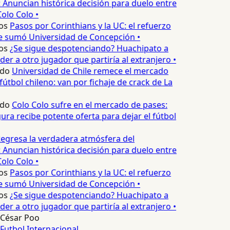
 Anuncian histórica decisión para duelo entre
olo Colo •
os
Pasos por Corinthians y la UC: el refuerzo
e sumó Universidad de Concepción •
os
¿Se sigue despotenciando? Huachipato a
er a otro jugador que partiría al extranjero •
edo
Universidad de Chile remece el mercado
fútbol chileno: van por fichaje de crack de La
edo
Colo Colo sufre en el mercado de pases:
ura recibe potente oferta para dejar el fútbol
egresa la verdadera atmósfera del
 Anuncian histórica decisión para duelo entre
olo Colo •
os
Pasos por Corinthians y la UC: el refuerzo
e sumó Universidad de Concepción •
os
¿Se sigue despotenciando? Huachipato a
er a otro jugador que partiría al extranjero •
César Poo
Futbol Internacional