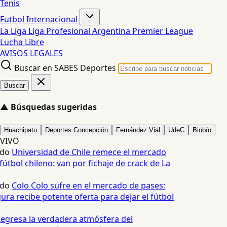
Tenis
Futbol Internacional
La Liga
Liga Profesional Argentina
Premier League
Lucha Libre
AVISOS LEGALES
Buscar en SABES Deportes
Buscar
▲
Búsquedas sugeridas
Huachipato
Deportes Concepción
Fernández Vial
UdeC
Biobío
VIVO
edo
Universidad de Chile remece el mercado
fútbol chileno: van por fichaje de crack de La
edo
Colo Colo sufre en el mercado de pases:
ura recibe potente oferta para dejar el fútbol
egresa la verdadera atmósfera del