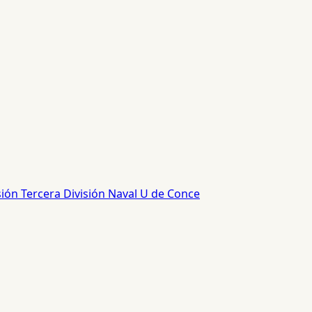
sión
Tercera División
Naval
U de Conce