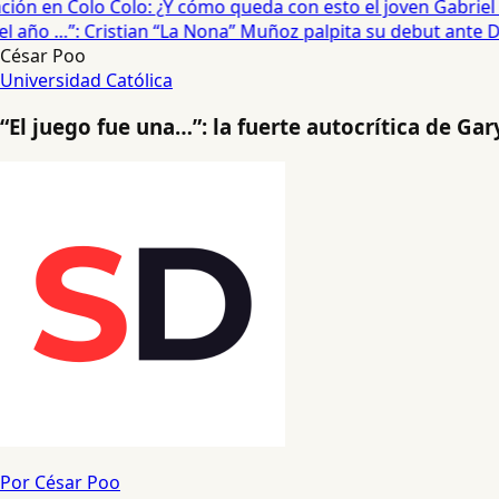
ón en Colo Colo: ¿Y cómo queda con esto el joven Gabriel Ma
año …”: Cristian “La Nona” Muñoz palpita su debut ante De
César Poo
Universidad Católica
“El juego fue una…”: la fuerte autocrítica de Ga
Por César Poo