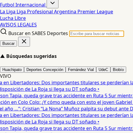
Futbol Internacional
La Liga
Liga Profesional Argentina
Premier League
Lucha Libre
AVISOS LEGALES
Buscar en SABES Deportes
Buscar
▲
Búsquedas sugeridas
Huachipato
Deportes Concepción
Fernández Vial
UdeC
Biobío
VIVO
en Libertadores: Dos importantes titulares se perderían la l
posición de La Roja si llega su DT soñado •
on Tapia, queda grave tras accidente en Ruta 5 Sur mientra
ón en Colo Colo: ¿Y cómo queda con esto el joven Gabriel Ma
año …”: Cristian “La Nona” Muñoz palpita su debut ante De
en Libertadores: Dos importantes titulares se perderían la l
posición de La Roja si llega su DT soñado •
on Tapia, queda grave tras accidente en Ruta 5 Sur mientra