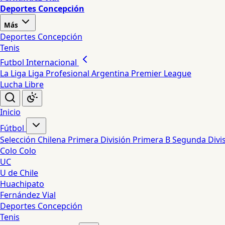
Deportes Concepción
Más
Deportes Concepción
Tenis
Futbol Internacional
La Liga
Liga Profesional Argentina
Premier League
Lucha Libre
Inicio
Fútbol
Selección Chilena
Primera División
Primera B
Segunda Divi
Colo Colo
UC
U de Chile
Huachipato
Fernández Vial
Deportes Concepción
Tenis