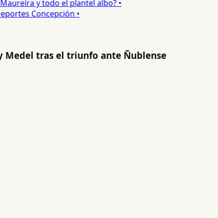
ureira y todo el plantel albo? •
portes Concepción •
ry Medel tras el triunfo ante Ñublense