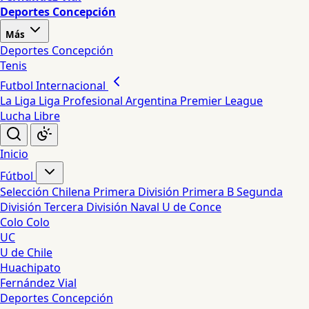
Deportes Concepción
Más
Deportes Concepción
Tenis
Futbol Internacional
La Liga
Liga Profesional Argentina
Premier League
Lucha Libre
Inicio
Fútbol
Selección Chilena
Primera División
Primera B
Segunda
División
Tercera División
Naval
U de Conce
Colo Colo
UC
U de Chile
Huachipato
Fernández Vial
Deportes Concepción