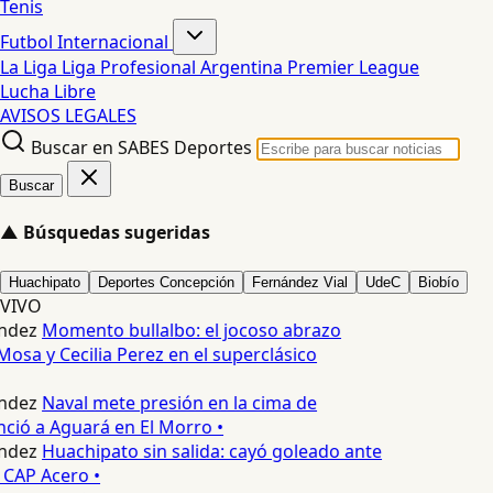
Tenis
Futbol Internacional
La Liga
Liga Profesional Argentina
Premier League
Lucha Libre
AVISOS LEGALES
Buscar en SABES Deportes
Buscar
▲
Búsquedas sugeridas
Huachipato
Deportes Concepción
Fernández Vial
UdeC
Biobío
VIVO
ndez
Momento bullalbo: el jocoso abrazo
Mosa y Cecilia Perez en el superclásico
ndez
Naval mete presión en la cima de
nció a Aguará en El Morro •
ndez
Huachipato sin salida: cayó goleado ante
 CAP Acero •