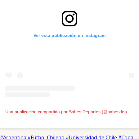
Ver esta publicación en Instagram
U
na publicación compartida por Sabes Deportes (@sabesdeportes)
#Argentina
#Fútbol Chileno
#Universidad de Chile
#Copa