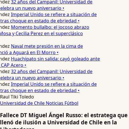
ndez
32 años del Campanil: Universidad de
lebra un nuevo aniversario •
ndez
Imperial Unido se refiere a situación de
tras choque en estado de ebriedad •
ndez
Momento bullalbo: el jocoso abrazo
Mosa y Cecilia Perez en el superclásico
ndez
Naval mete presión en la cima de
nció a Aguará en El Morro •
ndez
Huachipato sin salida: cayó goleado ante
 CAP Acero •
ndez
32 años del Campanil: Universidad de
lebra un nuevo aniversario •
ndez
Imperial Unido se refiere a situación de
tras choque en estado de ebriedad •
Raul Tiki Toledo
Universidad de Chile
Noticias
Fútbol
Fallece DT Miguel Ángel Russo: el estratega que
llenó de ilusión a Universidad de Chile en la