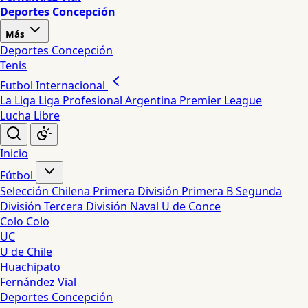
Deportes Concepción
Más
Deportes Concepción
Tenis
Futbol Internacional
La Liga
Liga Profesional Argentina
Premier League
Lucha Libre
Inicio
Fútbol
Selección Chilena
Primera División
Primera B
Segunda
División
Tercera División
Naval
U de Conce
Colo Colo
UC
U de Chile
Huachipato
Fernández Vial
Deportes Concepción