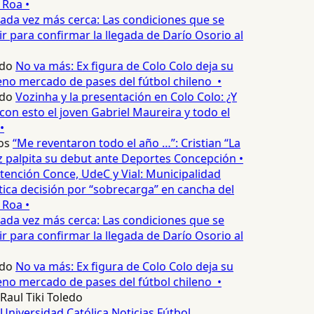
 Roa •
ada vez más cerca: Las condiciones que se
 para confirmar la llegada de Darío Osorio al
do
No va más: Ex figura de Colo Colo deja su
no mercado de pases del fútbol chileno •
do
Vozinha y la presentación en Colo Colo: ¿Y
n esto el joven Gabriel Maureira y todo el
•
os
“Me reventaron todo el año …”: Cristian “La
palpita su debut ante Deportes Concepción •
tención Conce, UdeC y Vial: Municipalidad
ica decisión por “sobrecarga” en cancha del
 Roa •
ada vez más cerca: Las condiciones que se
 para confirmar la llegada de Darío Osorio al
do
No va más: Ex figura de Colo Colo deja su
no mercado de pases del fútbol chileno •
Raul Tiki Toledo
Universidad Católica
Noticias
Fútbol