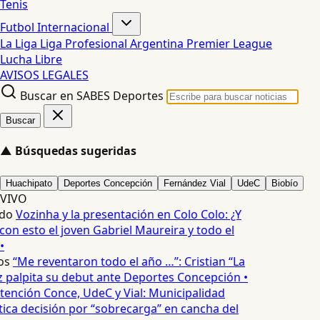
Tenis
Futbol Internacional
La Liga
Liga Profesional Argentina
Premier League
Lucha Libre
AVISOS LEGALES
Buscar en SABES Deportes
Buscar
▲
Búsquedas sugeridas
Huachipato
Deportes Concepción
Fernández Vial
UdeC
Biobío
VIVO
do
Vozinha y la presentación en Colo Colo: ¿Y
n esto el joven Gabriel Maureira y todo el
•
os
“Me reventaron todo el año …”: Cristian “La
palpita su debut ante Deportes Concepción •
tención Conce, UdeC y Vial: Municipalidad
ica decisión por “sobrecarga” en cancha del