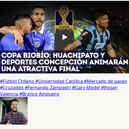
Play
#Fútbol Chileno
#Universidad Católica
#Mercado de pases
#Cruzados
#Fernando Zampedri
#Gary Medel
#Jhojan
Valencia
#Branco Ampuero