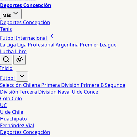
Deportes Concepción
Más
Deportes Concepción
Tenis
Futbol Internacional
La Liga
Liga Profesional Argentina
Premier League
Lucha Libre
Inicio
Fútbol
Selección Chilena
Primera División
Primera B
Segunda
División
Tercera División
Naval
U de Conce
Colo Colo
UC
U de Chile
Huachipato
Fernández Vial
Deportes Concepción