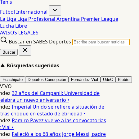
Tenis
Futbol Internacional
La Liga
Liga Profesional Argentina
Premier League
Lucha Libre
AVISOS LEGALES
Buscar en SABES Deportes
Buscar
▲
Búsquedas sugeridas
Huachipato
Deportes Concepción
Fernández Vial
UdeC
Biobío
VIVO
ndez
32 años del Campanil: Universidad de
lebra un nuevo aniversario •
ndez
Imperial Unido se refiere a situación de
tras choque en estado de ebriedad •
ndez
Ramiro Pavez vuelve a las convocatorias
Vial •
ndez
Falleció a los 68 años Jorge Messi, padre