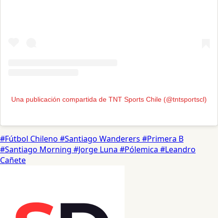
Una publicación compartida de TNT Sports Chile (@tntsportscl)
#Fútbol Chileno
#Santiago Wanderers
#Primera B
#Santiago Morning
#Jorge Luna
#Pólemica
#Leandro
Cañete