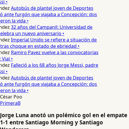
i •
ndez
Autobús de plantel joven de Deportes
 ante furgón que viajaba a Concepción: dos
ron la vida •
ndez
32 años del Campanil: Universidad de
lebra un nuevo aniversario •
ndez
Imperial Unido se refiere a situación de
tras choque en estado de ebriedad •
ndez
Ramiro Pavez vuelve a las convocatorias
Vial •
ndez
Falleció a los 68 años Jorge Messi, padre
i •
ndez
Autobús de plantel joven de Deportes
 ante furgón que viajaba a Concepción: dos
ron la vida •
César Poo
PrimeraB
Jorge Luna anotó un polémico gol en el empate
1-1 entre Santiago Morning y Santiago