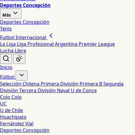
Deportes Concepción
Más
Deportes Concepción
Tenis
Futbol Internacional
La Liga
Liga Profesional Argentina
Premier League
Lucha Libre
Inicio
Fútbol
Selección Chilena
Primera División
Primera B
Segunda
División
Tercera División
Naval
U de Conce
Colo Colo
UC
U de Chile
Huachipato
Fernández Vial
Deportes Concepción