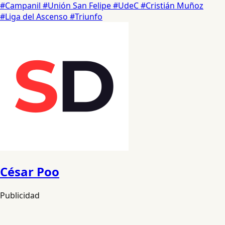
#Campanil
#Unión San Felipe
#UdeC
#Cristián Muñoz
#Liga del Ascenso
#Triunfo
César Poo
Publicidad