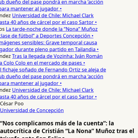
ub dueño del pase pondrá en marcha ‘acción
para mantener al jugador •
ndez
Universidad de Chile: Michael Clark
asta 40 años de cárcel por el caso Sartor •
os
La tarde-noche donde la “Nona” Muñoz
lase de fútbol” a Deportes Concepción •
mágenes sensibles: Grave temporal causa
ador durante pleno partido en Tailandia •
ndez
Tras la llegada de Vozinha: Iván Román
a Colo Colo en el mercado de pases •
l fichaje soñado de Fernando Ortiz se aleja de
ub dueño del pase pondrá en marcha ‘acción
para mantener al jugador •
ndez
Universidad de Chile: Michael Clark
asta 40 años de cárcel por el caso Sartor •
César Poo
Universidad de Concepción
“Nos complicamos más de la cuenta”: la
autocrítica de Cristián “La Nona” Muñoz tras el