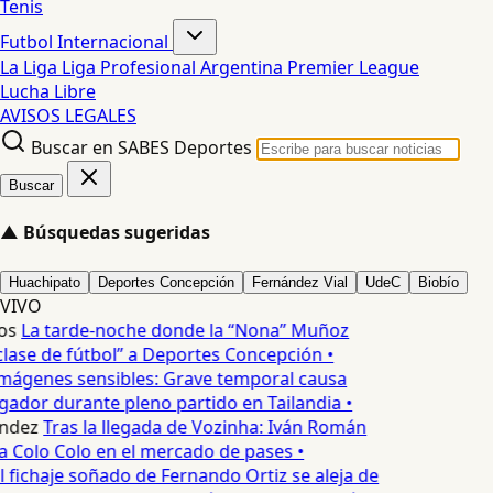
Tenis
Futbol Internacional
La Liga
Liga Profesional Argentina
Premier League
Lucha Libre
AVISOS LEGALES
Buscar en SABES Deportes
Buscar
▲
Búsquedas sugeridas
Huachipato
Deportes Concepción
Fernández Vial
UdeC
Biobío
VIVO
os
La tarde-noche donde la “Nona” Muñoz
lase de fútbol” a Deportes Concepción •
mágenes sensibles: Grave temporal causa
ador durante pleno partido en Tailandia •
ndez
Tras la llegada de Vozinha: Iván Román
a Colo Colo en el mercado de pases •
l fichaje soñado de Fernando Ortiz se aleja de