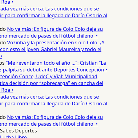
 Roa •
ada vez más cerca: Las condiciones que se
 para confirmar la llegada de Darío Osorio al
edo
No va más: Ex figura de Colo Colo deja su
no mercado de pases del fútbol chileno •
edo
Vozinha y la presentación en Colo Colo: ¿Y
n esto el joven Gabriel Maureira y todo el
•
os
“Me reventaron todo el año …”: Cristian “La
palpita su debut ante Deportes Concepción •
tención Conce, UdeC y Vial: Municipalidad
ica decisión por “sobrecarga” en cancha del
 Roa •
ada vez más cerca: Las condiciones que se
 para confirmar la llegada de Darío Osorio al
edo
No va más: Ex figura de Colo Colo deja su
no mercado de pases del fútbol chileno •
Sabes Deportes
Lucha Libre