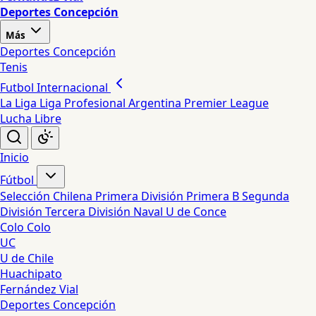
Deportes Concepción
Más
Deportes Concepción
Tenis
Futbol Internacional
La Liga
Liga Profesional Argentina
Premier League
Lucha Libre
Inicio
Fútbol
Selección Chilena
Primera División
Primera B
Segunda
División
Tercera División
Naval
U de Conce
Colo Colo
UC
U de Chile
Huachipato
Fernández Vial
Deportes Concepción