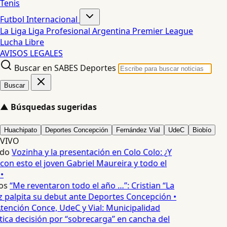
Tenis
Futbol Internacional
La Liga
Liga Profesional Argentina
Premier League
Lucha Libre
AVISOS LEGALES
Buscar en SABES Deportes
Buscar
▲
Búsquedas sugeridas
Huachipato
Deportes Concepción
Fernández Vial
UdeC
Biobío
VIVO
edo
Vozinha y la presentación en Colo Colo: ¿Y
n esto el joven Gabriel Maureira y todo el
•
os
“Me reventaron todo el año …”: Cristian “La
palpita su debut ante Deportes Concepción •
tención Conce, UdeC y Vial: Municipalidad
ica decisión por “sobrecarga” en cancha del