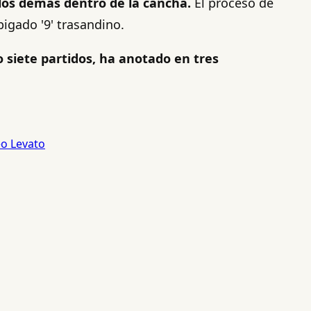
los demás dentro de la cancha.
El proceso de
pigado '9' trasandino.
 siete partidos, ha anotado en tres
o Levato