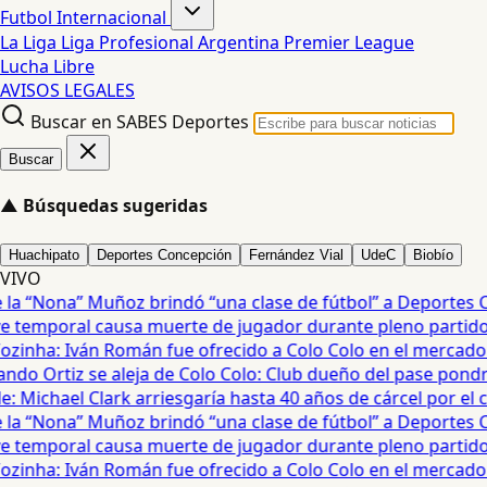
Futbol Internacional
La Liga
Liga Profesional Argentina
Premier League
Lucha Libre
AVISOS LEGALES
Buscar en SABES Deportes
Buscar
▲
Búsquedas sugeridas
Huachipato
Deportes Concepción
Fernández Vial
UdeC
Biobío
VIVO
a “Nona” Muñoz brindó “una clase de fútbol” a Deportes Co
temporal causa muerte de jugador durante pleno partido en
ozinha: Iván Román fue ofrecido a Colo Colo en el mercado d
do Ortiz se aleja de Colo Colo: Club dueño del pase pondrá
 Michael Clark arriesgaría hasta 40 años de cárcel por el cas
a “Nona” Muñoz brindó “una clase de fútbol” a Deportes Co
temporal causa muerte de jugador durante pleno partido en
ozinha: Iván Román fue ofrecido a Colo Colo en el mercado d