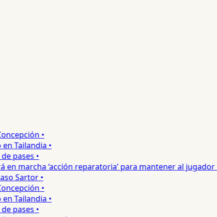
ncepción •
 Tailandia •
e pases •
 en marcha ‘acción reparatoria’ para mantener al jugador •
o Sartor •
ncepción •
 Tailandia •
e pases •