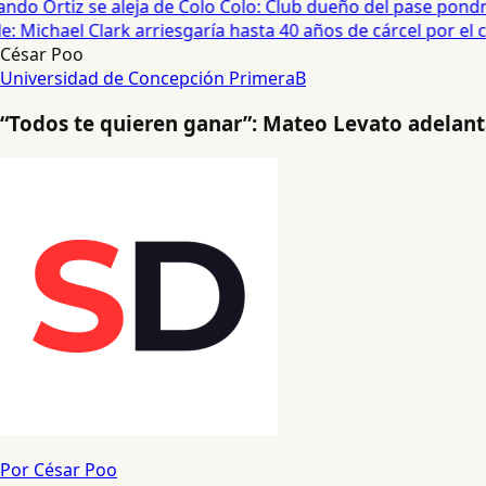
do Ortiz se aleja de Colo Colo: Club dueño del pase pondrá
 Michael Clark arriesgaría hasta 40 años de cárcel por el cas
César Poo
Universidad de Concepción
PrimeraB
“Todos te quieren ganar”: Mateo Levato adelanta
Por César Poo