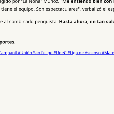
igido por "La Nona" Muñoz. "
Me entiendo bien con 
tiene el equipo. Son espectaculares", verbalizó el es
re al combinado penquista.
Hasta ahora, en tan solo
portes
.
Campanil
#Unión San Felipe
#UdeC
#Liga de Ascenso
#Mate