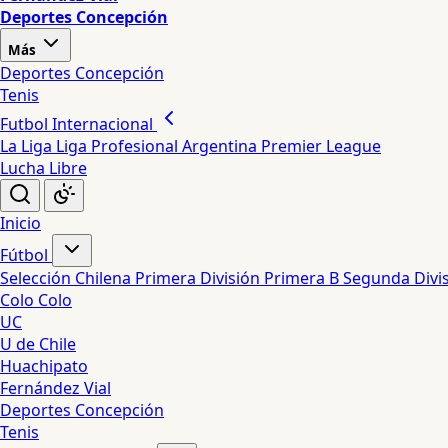
Deportes Concepción
Más
Deportes Concepción
Tenis
Futbol Internacional
La Liga
Liga Profesional Argentina
Premier League
Lucha Libre
Inicio
Fútbol
Selección Chilena
Primera División
Primera B
Segunda Divi
Colo Colo
UC
U de Chile
Huachipato
Fernández Vial
Deportes Concepción
Tenis