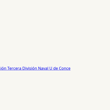
sión
Tercera División
Naval
U de Conce