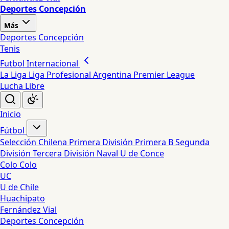
Deportes Concepción
Más
Deportes Concepción
Tenis
Futbol Internacional
La Liga
Liga Profesional Argentina
Premier League
Lucha Libre
Inicio
Fútbol
Selección Chilena
Primera División
Primera B
Segunda
División
Tercera División
Naval
U de Conce
Colo Colo
UC
U de Chile
Huachipato
Fernández Vial
Deportes Concepción