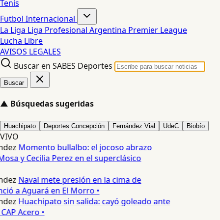
Tenis
Futbol Internacional
La Liga
Liga Profesional Argentina
Premier League
Lucha Libre
AVISOS LEGALES
Buscar en SABES Deportes
Buscar
▲
Búsquedas sugeridas
Huachipato
Deportes Concepción
Fernández Vial
UdeC
Biobío
VIVO
ndez
Momento bullalbo: el jocoso abrazo
osa y Cecilia Perez en el superclásico
ndez
Naval mete presión en la cima de
nció a Aguará en El Morro •
ndez
Huachipato sin salida: cayó goleado ante
 CAP Acero •