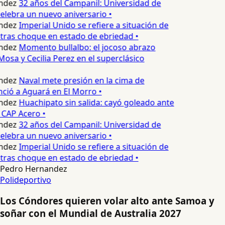
ndez
32 años del Campanil: Universidad de
lebra un nuevo aniversario •
ndez
Imperial Unido se refiere a situación de
tras choque en estado de ebriedad •
ndez
Momento bullalbo: el jocoso abrazo
osa y Cecilia Perez en el superclásico
ndez
Naval mete presión en la cima de
nció a Aguará en El Morro •
ndez
Huachipato sin salida: cayó goleado ante
 CAP Acero •
ndez
32 años del Campanil: Universidad de
lebra un nuevo aniversario •
ndez
Imperial Unido se refiere a situación de
tras choque en estado de ebriedad •
Pedro Hernandez
Polideportivo
Los Cóndores quieren volar alto ante Samoa y
soñar con el Mundial de Australia 2027