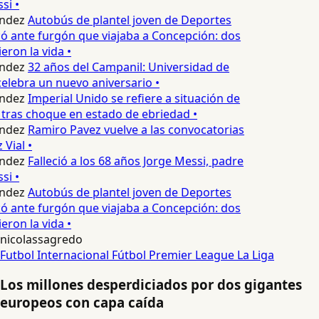
si •
ndez
Autobús de plantel joven de Deportes
 ante furgón que viajaba a Concepción: dos
eron la vida •
ndez
32 años del Campanil: Universidad de
lebra un nuevo aniversario •
ndez
Imperial Unido se refiere a situación de
tras choque en estado de ebriedad •
ndez
Ramiro Pavez vuelve a las convocatorias
Vial •
ndez
Falleció a los 68 años Jorge Messi, padre
si •
ndez
Autobús de plantel joven de Deportes
 ante furgón que viajaba a Concepción: dos
eron la vida •
nicolassagredo
Futbol Internacional
Fútbol
Premier League
La Liga
Los millones desperdiciados por dos gigantes
europeos con capa caída