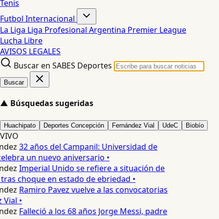
Tenis
Futbol Internacional
La Liga
Liga Profesional Argentina
Premier League
Lucha Libre
AVISOS LEGALES
Buscar en SABES Deportes
Buscar
▲
Búsquedas sugeridas
Huachipato
Deportes Concepción
Fernández Vial
UdeC
Biobío
VIVO
ndez
32 años del Campanil: Universidad de
lebra un nuevo aniversario •
ndez
Imperial Unido se refiere a situación de
tras choque en estado de ebriedad •
ndez
Ramiro Pavez vuelve a las convocatorias
Vial •
ndez
Falleció a los 68 años Jorge Messi, padre