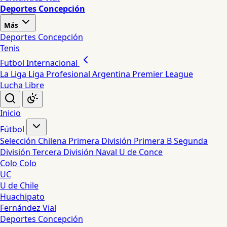
Deportes Concepción
Más
Deportes Concepción
Tenis
Futbol Internacional
La Liga
Liga Profesional Argentina
Premier League
Lucha Libre
Inicio
Fútbol
Selección Chilena
Primera División
Primera B
Segunda
División
Tercera División
Naval
U de Conce
Colo Colo
UC
U de Chile
Huachipato
Fernández Vial
Deportes Concepción