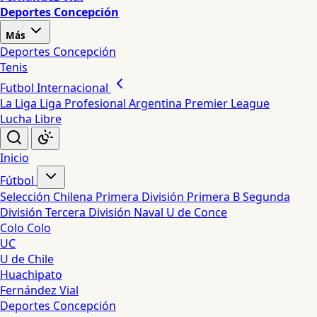
Deportes Concepción
Más
Deportes Concepción
Tenis
Futbol Internacional
La Liga
Liga Profesional Argentina
Premier League
Lucha Libre
Inicio
Fútbol
Selección Chilena
Primera División
Primera B
Segunda
División
Tercera División
Naval
U de Conce
Colo Colo
UC
U de Chile
Huachipato
Fernández Vial
Deportes Concepción