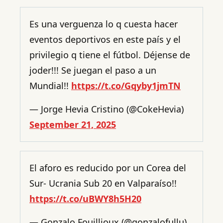
Es una verguenza lo q cuesta hacer
eventos deportivos en este país y el
privilegio q tiene el fútbol. Déjense de
joder!!! Se juegan el paso a un
Mundial!!
https://t.co/Gqyby1jmTN
— Jorge Hevia Cristino (@CokeHevia)
September 21, 2025
El aforo es reducido por un Corea del
Sur- Ucrania Sub 20 en Valparaíso!!
https://t.co/uBWY8h5H20
— Gonzalo Fouillioux (@gonzalofullu)