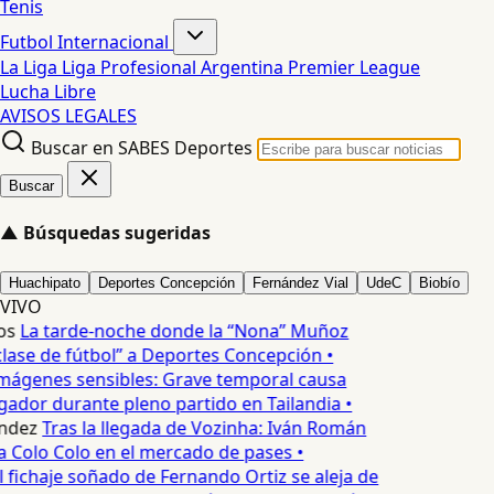
Tenis
Futbol Internacional
La Liga
Liga Profesional Argentina
Premier League
Lucha Libre
AVISOS LEGALES
Buscar en SABES Deportes
Buscar
▲
Búsquedas sugeridas
Huachipato
Deportes Concepción
Fernández Vial
UdeC
Biobío
VIVO
os
La tarde-noche donde la “Nona” Muñoz
lase de fútbol” a Deportes Concepción •
mágenes sensibles: Grave temporal causa
ador durante pleno partido en Tailandia •
ndez
Tras la llegada de Vozinha: Iván Román
a Colo Colo en el mercado de pases •
l fichaje soñado de Fernando Ortiz se aleja de