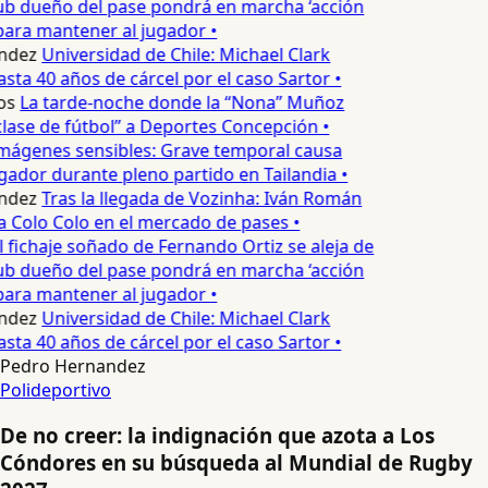
ub dueño del pase pondrá en marcha ‘acción
para mantener al jugador •
ndez
Universidad de Chile: Michael Clark
sta 40 años de cárcel por el caso Sartor •
os
La tarde-noche donde la “Nona” Muñoz
lase de fútbol” a Deportes Concepción •
mágenes sensibles: Grave temporal causa
ador durante pleno partido en Tailandia •
ndez
Tras la llegada de Vozinha: Iván Román
a Colo Colo en el mercado de pases •
l fichaje soñado de Fernando Ortiz se aleja de
ub dueño del pase pondrá en marcha ‘acción
para mantener al jugador •
ndez
Universidad de Chile: Michael Clark
sta 40 años de cárcel por el caso Sartor •
Pedro Hernandez
Polideportivo
De no creer: la indignación que azota a Los
Cóndores en su búsqueda al Mundial de Rugby