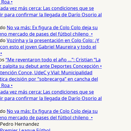
 Roa •
ada vez más cerca: Las condiciones que se
 para confirmar la llegada de Darío Osorio al
edo
No va más: Ex figura de Colo Colo deja su
eno mercado de pases del fútbol chileno •
edo
Vozinha y la presentación en Colo Colo: ¿Y
n esto el joven Gabriel Maureira y todo el
•
os
“Me reventaron todo el año …”: Cristian “La
palpita su debut ante Deportes Concepción •
tención Conce, UdeC y Vial: Municipalidad
ica decisión por “sobrecarga” en cancha del
 Roa •
ada vez más cerca: Las condiciones que se
 para confirmar la llegada de Darío Osorio al
edo
No va más: Ex figura de Colo Colo deja su
eno mercado de pases del fútbol chileno •
Pedro Hernandez
Premier League
Fútbol