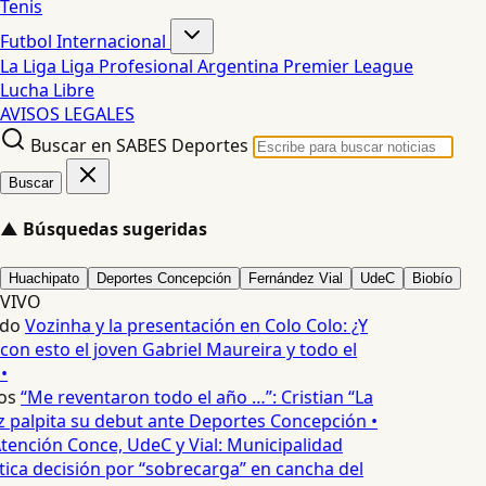
Tenis
Futbol Internacional
La Liga
Liga Profesional Argentina
Premier League
Lucha Libre
AVISOS LEGALES
Buscar en SABES Deportes
Buscar
▲
Búsquedas sugeridas
Huachipato
Deportes Concepción
Fernández Vial
UdeC
Biobío
VIVO
edo
Vozinha y la presentación en Colo Colo: ¿Y
n esto el joven Gabriel Maureira y todo el
•
os
“Me reventaron todo el año …”: Cristian “La
palpita su debut ante Deportes Concepción •
tención Conce, UdeC y Vial: Municipalidad
ica decisión por “sobrecarga” en cancha del