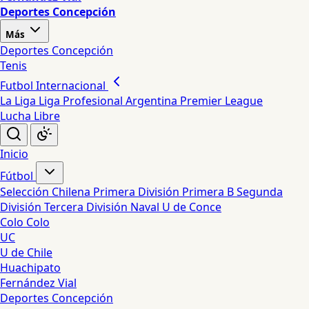
Deportes Concepción
Más
Deportes Concepción
Tenis
Futbol Internacional
La Liga
Liga Profesional Argentina
Premier League
Lucha Libre
Inicio
Fútbol
Selección Chilena
Primera División
Primera B
Segunda
División
Tercera División
Naval
U de Conce
Colo Colo
UC
U de Chile
Huachipato
Fernández Vial
Deportes Concepción