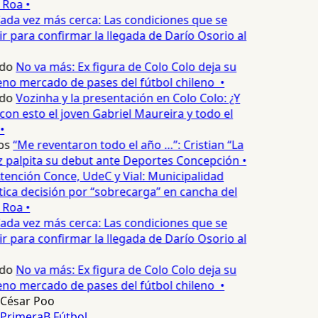
 Roa •
ada vez más cerca: Las condiciones que se
 para confirmar la llegada de Darío Osorio al
do
No va más: Ex figura de Colo Colo deja su
no mercado de pases del fútbol chileno •
do
Vozinha y la presentación en Colo Colo: ¿Y
n esto el joven Gabriel Maureira y todo el
•
os
“Me reventaron todo el año …”: Cristian “La
palpita su debut ante Deportes Concepción •
tención Conce, UdeC y Vial: Municipalidad
ica decisión por “sobrecarga” en cancha del
 Roa •
ada vez más cerca: Las condiciones que se
 para confirmar la llegada de Darío Osorio al
do
No va más: Ex figura de Colo Colo deja su
no mercado de pases del fútbol chileno •
César Poo
PrimeraB
Fútbol