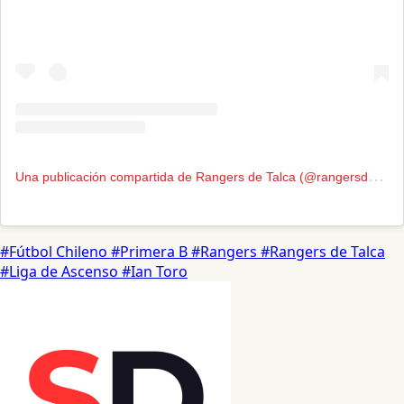
U
na publicación compartida de Rangers de Talca (@rangersdetalca.cl)
#Fútbol Chileno
#Primera B
#Rangers
#Rangers de Talca
#Liga de Ascenso
#Ian Toro