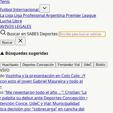
Tenis
Futbol Internacional
La Liga
Liga Profesional Argentina
Premier League
Lucha Libre
AVISOS LEGALES
Buscar en SABES Deportes
Buscar
▲
Búsquedas sugeridas
Huachipato
Deportes Concepción
Fernández Vial
UdeC
Biobío
VIVO
do
Vozinha y la presentación en Colo Colo: ¿Y
n esto el joven Gabriel Maureira y todo el
•
os
“Me reventaron todo el año …”: Cristian “La
palpita su debut ante Deportes Concepción •
tención Conce, UdeC y Vial: Municipalidad
ica decisión por “sobrecarga” en cancha del