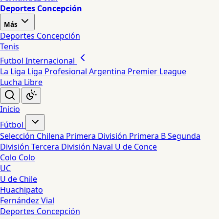
Deportes Concepción
Más
Deportes Concepción
Tenis
Futbol Internacional
La Liga
Liga Profesional Argentina
Premier League
Lucha Libre
Inicio
Fútbol
Selección Chilena
Primera División
Primera B
Segunda
División
Tercera División
Naval
U de Conce
Colo Colo
UC
U de Chile
Huachipato
Fernández Vial
Deportes Concepción