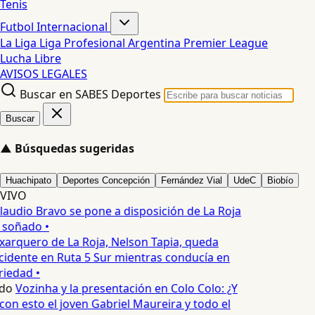
Tenis
Futbol Internacional
La Liga
Liga Profesional Argentina
Premier League
Lucha Libre
AVISOS LEGALES
Buscar en SABES Deportes
Buscar
▲
Búsquedas sugeridas
Huachipato
Deportes Concepción
Fernández Vial
UdeC
Biobío
VIVO
laudio Bravo se pone a disposición de La Roja
 soñado •
xarquero de La Roja, Nelson Tapia, queda
cidente en Ruta 5 Sur mientras conducía en
iedad •
do
Vozinha y la presentación en Colo Colo: ¿Y
n esto el joven Gabriel Maureira y todo el