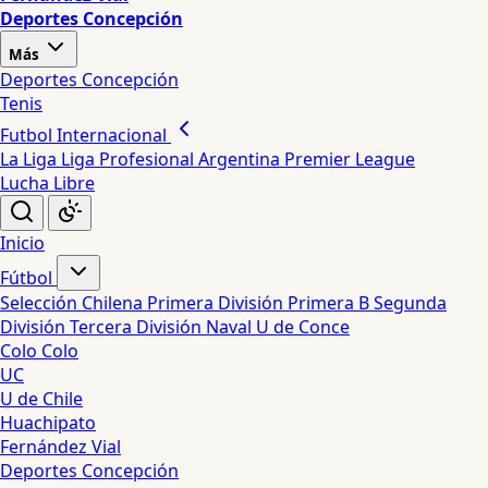
Deportes Concepción
Más
Deportes Concepción
Tenis
Futbol Internacional
La Liga
Liga Profesional Argentina
Premier League
Lucha Libre
Inicio
Fútbol
Selección Chilena
Primera División
Primera B
Segunda
División
Tercera División
Naval
U de Conce
Colo Colo
UC
U de Chile
Huachipato
Fernández Vial
Deportes Concepción