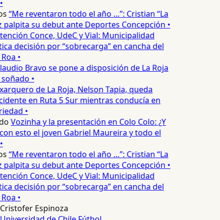
•
os
“Me reventaron todo el año …”: Cristian “La
palpita su debut ante Deportes Concepción •
tención Conce, UdeC y Vial: Municipalidad
ica decisión por “sobrecarga” en cancha del
 Roa •
laudio Bravo se pone a disposición de La Roja
 soñado •
xarquero de La Roja, Nelson Tapia, queda
cidente en Ruta 5 Sur mientras conducía en
iedad •
do
Vozinha y la presentación en Colo Colo: ¿Y
n esto el joven Gabriel Maureira y todo el
•
os
“Me reventaron todo el año …”: Cristian “La
palpita su debut ante Deportes Concepción •
tención Conce, UdeC y Vial: Municipalidad
ica decisión por “sobrecarga” en cancha del
 Roa •
Cristofer Espinoza
Universidad de Chile
Fútbol