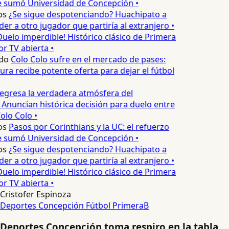
 sumó Universidad de Concepción •
s
¿Se sigue despotenciando? Huachipato a
r a otro jugador que partiría al extranjero •
uelo imperdible! Histórico clásico de Primera
or TV abierta •
do
Colo Colo sufre en el mercado de pases:
ra recibe potente oferta para dejar el fútbol
egresa la verdadera atmósfera del
 Anuncian histórica decisión para duelo entre
olo Colo •
s
Pasos por Corinthians y la UC: el refuerzo
 sumó Universidad de Concepción •
s
¿Se sigue despotenciando? Huachipato a
r a otro jugador que partiría al extranjero •
uelo imperdible! Histórico clásico de Primera
or TV abierta •
Cristofer Espinoza
Deportes Concepción
Fútbol
PrimeraB
Deportes Concepción toma respiro en la tabla