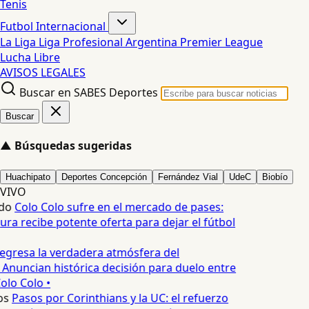
Tenis
Futbol Internacional
La Liga
Liga Profesional Argentina
Premier League
Lucha Libre
AVISOS LEGALES
Buscar en SABES Deportes
Buscar
▲
Búsquedas sugeridas
Huachipato
Deportes Concepción
Fernández Vial
UdeC
Biobío
VIVO
do
Colo Colo sufre en el mercado de pases:
ra recibe potente oferta para dejar el fútbol
egresa la verdadera atmósfera del
 Anuncian histórica decisión para duelo entre
olo Colo •
s
Pasos por Corinthians y la UC: el refuerzo