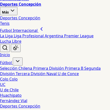
Deportes Concepción
Más
Deportes Concepción
Tenis
Futbol Internacional
La Liga
Liga Profesional Argentina
Premier League
Lucha Libre
Inicio
Fútbol
Selección Chilena
Primera División
Primera B
Segunda
División
Tercera División
Naval
U de Conce
Colo Colo
UC
U de Chile
Huachipato
Fernández Vial
Deportes Concepción