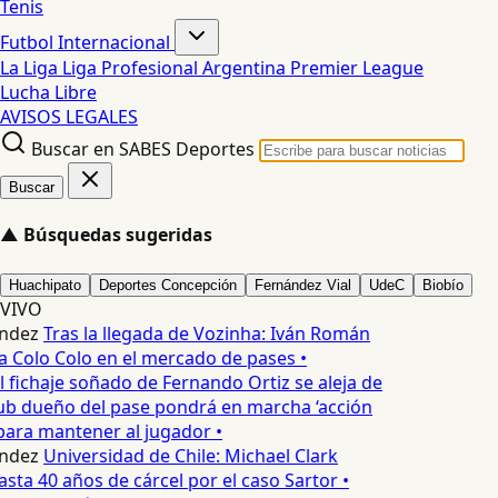
Tenis
Futbol Internacional
La Liga
Liga Profesional Argentina
Premier League
Lucha Libre
AVISOS LEGALES
Buscar en SABES Deportes
Buscar
▲
Búsquedas sugeridas
Huachipato
Deportes Concepción
Fernández Vial
UdeC
Biobío
VIVO
ndez
Tras la llegada de Vozinha: Iván Román
a Colo Colo en el mercado de pases •
l fichaje soñado de Fernando Ortiz se aleja de
ub dueño del pase pondrá en marcha ‘acción
para mantener al jugador •
ndez
Universidad de Chile: Michael Clark
asta 40 años de cárcel por el caso Sartor •