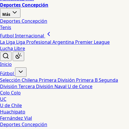
Deportes Concepción
Más
Deportes Concepción
Tenis
Futbol Internacional
La Liga
Liga Profesional Argentina
Premier League
Lucha Libre
Inicio
Fútbol
Selección Chilena
Primera División
Primera B
Segunda
División
Tercera División
Naval
U de Conce
Colo Colo
UC
U de Chile
Huachipato
Fernández Vial
Deportes Concepción