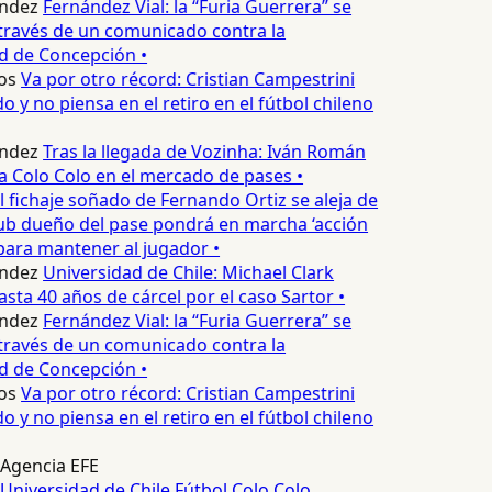
ndez
Fernández Vial: la “Furia Guerrera” se
través de un comunicado contra la
d de Concepción •
os
Va por otro récord: Cristian Campestrini
o y no piensa en el retiro en el fútbol chileno
ndez
Tras la llegada de Vozinha: Iván Román
a Colo Colo en el mercado de pases •
l fichaje soñado de Fernando Ortiz se aleja de
ub dueño del pase pondrá en marcha ‘acción
para mantener al jugador •
ndez
Universidad de Chile: Michael Clark
asta 40 años de cárcel por el caso Sartor •
ndez
Fernández Vial: la “Furia Guerrera” se
través de un comunicado contra la
d de Concepción •
os
Va por otro récord: Cristian Campestrini
o y no piensa en el retiro en el fútbol chileno
Agencia EFE
Universidad de Chile
Fútbol
Colo Colo