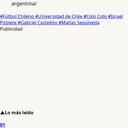
argentina/
#Fútbol Chileno
#Universidad de Chile
#Colo Colo
#Israel
Poblete
#Gabriel Castellón
#Matías Sepúlveda
Publicidad
▲
Lo más leído
01