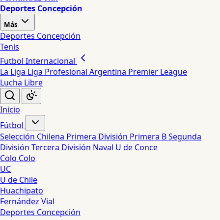
Deportes Concepción
Más
Deportes Concepción
Tenis
Futbol Internacional
La Liga
Liga Profesional Argentina
Premier League
Lucha Libre
Inicio
Fútbol
Selección Chilena
Primera División
Primera B
Segunda
División
Tercera División
Naval
U de Conce
Colo Colo
UC
U de Chile
Huachipato
Fernández Vial
Deportes Concepción