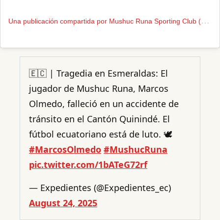
U
na publicación compartida por Mushuc Runa Sporting Club (@mushucrunasc_)
🇪🇨 | Tragedia en Esmeraldas: El
jugador de Mushuc Runa, Marcos
Olmedo, falleció en un accidente de
tránsito en el Cantón Quinindé. El
fútbol ecuatoriano está de luto. 🕊️
#MarcosOlmedo
#MushucRuna
pic.twitter.com/1bATeG72rf
— Expedientes (@Expedientes_ec)
August 24, 2025