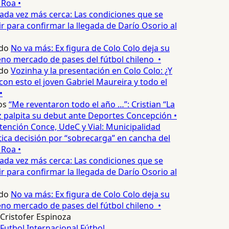
Roa •
ada vez más cerca: Las condiciones que se
 para confirmar la llegada de Darío Osorio al
do
No va más: Ex figura de Colo Colo deja su
no mercado de pases del fútbol chileno •
do
Vozinha y la presentación en Colo Colo: ¿Y
n esto el joven Gabriel Maureira y todo el
•
s
“Me reventaron todo el año …”: Cristian “La
palpita su debut ante Deportes Concepción •
tención Conce, UdeC y Vial: Municipalidad
ica decisión por “sobrecarga” en cancha del
Roa •
ada vez más cerca: Las condiciones que se
 para confirmar la llegada de Darío Osorio al
do
No va más: Ex figura de Colo Colo deja su
no mercado de pases del fútbol chileno •
Cristofer Espinoza
Futbol Internacional
Fútbol