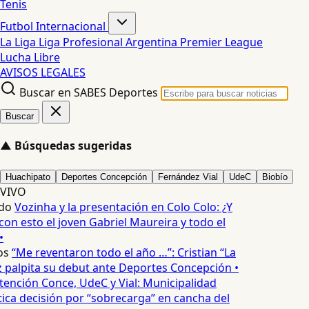
Tenis
Futbol Internacional
La Liga
Liga Profesional Argentina
Premier League
Lucha Libre
AVISOS LEGALES
Buscar en SABES Deportes
Buscar
▲
Búsquedas sugeridas
Huachipato
Deportes Concepción
Fernández Vial
UdeC
Biobío
VIVO
do
Vozinha y la presentación en Colo Colo: ¿Y
n esto el joven Gabriel Maureira y todo el
•
s
“Me reventaron todo el año …”: Cristian “La
palpita su debut ante Deportes Concepción •
tención Conce, UdeC y Vial: Municipalidad
ica decisión por “sobrecarga” en cancha del