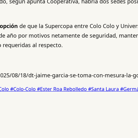
ido, según apunta Cooperativa, habría dos sedes posi
 opción
de que la Supercopa entre Colo Colo y Univers
o de año por motivos netamente de seguridad, manteni
 requeridas al respecto.
2025/08/18/dt-jaime-garcia-se-toma-con-mesura-la-g
Colo
#Colo-Colo
#Ester Roa Rebolledo
#Santa Laura
#Germá