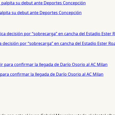
palpita su debut ante Deportes Concepción
a decisión por “sobrecarga” en cancha del Estadio Ester Ro
para confirmar la llegada de Darío Osorio al AC Milan