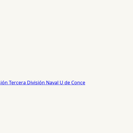
sión
Tercera División
Naval
U de Conce