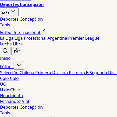
Deportes Concepción
Más
Deportes Concepción
Tenis
Futbol Internacional
La Liga
Liga Profesional Argentina
Premier League
Lucha Libre
Inicio
Fútbol
Selección Chilena
Primera División
Primera B
Segunda Divi
Colo Colo
UC
U de Chile
Huachipato
Fernández Vial
Deportes Concepción
Tenis