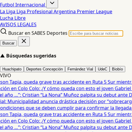
Futbol Internacional
La Liga
Liga Profesional Argentina
Premier League
Lucha Libre
AVISOS LEGALES
Buscar en SABES Deportes
Buscar
▲
Búsquedas sugeridas
Huachipato
Deportes Concepción
Fernández Vial
UdeC
Biobío
VIVO
on Tapia, queda grave tras accidente en Ruta 5 Sur mientra
ón en Colo Colo: ¿Y cómo queda con esto el joven Gabriel Ma
 año …”: Cristian “La Nona” Muñoz palpita su debut ante De
: Municipalidad anuncia drástica decisión por “sobrecarga”
diciones que se deben cumplir para confirmar la llegada de
on Tapia, queda grave tras accidente en Ruta 5 Sur mientra
ón en Colo Colo: ¿Y cómo queda con esto el joven Gabriel Ma
 año …”: Cristian “La Nona” Muñoz palpita su debut ante De