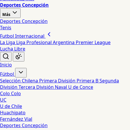
Deportes Concepción
Más
Deportes Concepción
Tenis
Futbol Internacional
La Liga
Liga Profesional Argentina
Premier League
Lucha Libre
Inicio
Fútbol
Selección Chilena
Primera División
Primera B
Segunda
División
Tercera División
Naval
U de Conce
Colo Colo
UC
U de Chile
Huachipato
Fernández Vial
Deportes Concepción