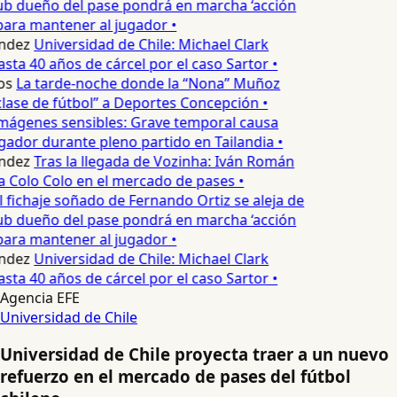
ub dueño del pase pondrá en marcha ‘acción
para mantener al jugador •
ndez
Universidad de Chile: Michael Clark
sta 40 años de cárcel por el caso Sartor •
os
La tarde-noche donde la “Nona” Muñoz
lase de fútbol” a Deportes Concepción •
mágenes sensibles: Grave temporal causa
ador durante pleno partido en Tailandia •
ndez
Tras la llegada de Vozinha: Iván Román
a Colo Colo en el mercado de pases •
l fichaje soñado de Fernando Ortiz se aleja de
ub dueño del pase pondrá en marcha ‘acción
para mantener al jugador •
ndez
Universidad de Chile: Michael Clark
sta 40 años de cárcel por el caso Sartor •
Agencia EFE
Universidad de Chile
Universidad de Chile proyecta traer a un nuevo
refuerzo en el mercado de pases del fútbol