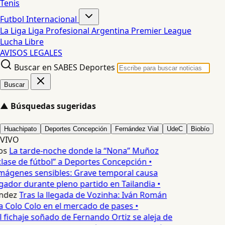
Tenis
Futbol Internacional
La Liga
Liga Profesional Argentina
Premier League
Lucha Libre
AVISOS LEGALES
Buscar en SABES Deportes
Buscar
▲
Búsquedas sugeridas
Huachipato
Deportes Concepción
Fernández Vial
UdeC
Biobío
VIVO
os
La tarde-noche donde la “Nona” Muñoz
lase de fútbol” a Deportes Concepción •
mágenes sensibles: Grave temporal causa
ador durante pleno partido en Tailandia •
ndez
Tras la llegada de Vozinha: Iván Román
a Colo Colo en el mercado de pases •
l fichaje soñado de Fernando Ortiz se aleja de