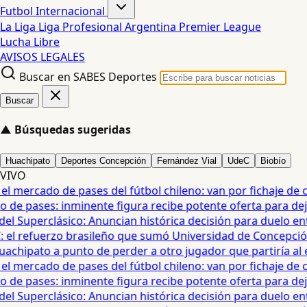
Futbol Internacional
La Liga
Liga Profesional Argentina
Premier League
Lucha Libre
AVISOS LEGALES
Buscar en SABES Deportes
Buscar
▲
Búsquedas sugeridas
Huachipato
Deportes Concepción
Fernández Vial
UdeC
Biobío
VIVO
mercado de pases del fútbol chileno: van por fichaje de cra
e pases: inminente figura recibe potente oferta para dejar 
Superclásico: Anuncian histórica decisión para duelo entre 
 el refuerzo brasileño que sumó Universidad de Concepción 
hipato a punto de perder a otro jugador que partiría al ext
mercado de pases del fútbol chileno: van por fichaje de cra
e pases: inminente figura recibe potente oferta para dejar 
Superclásico: Anuncian histórica decisión para duelo entre 