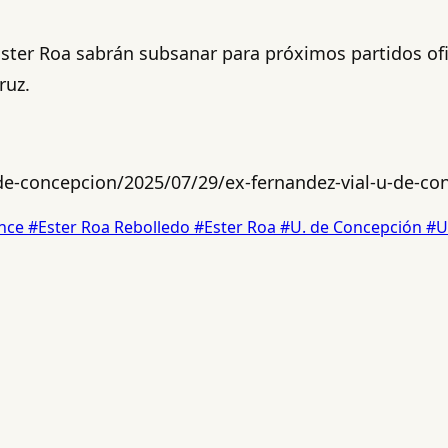
ter Roa sabrán subsanar para próximos partidos ofic
ruz.
de-concepcion/2025/07/29/ex-fernandez-vial-u-de-co
once
#Ester Roa Rebolledo
#Ester Roa
#U. de Concepción
#U