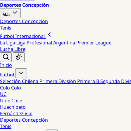
Deportes Concepción
Más
Deportes Concepción
Tenis
Futbol Internacional
La Liga
Liga Profesional Argentina
Premier League
Lucha Libre
Inicio
Fútbol
Selección Chilena
Primera División
Primera B
Segunda Divi
Colo Colo
UC
U de Chile
Huachipato
Fernández Vial
Deportes Concepción
Tenis