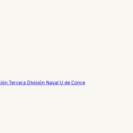
sión
Tercera División
Naval
U de Conce