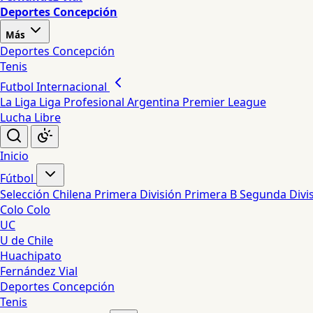
Deportes Concepción
Más
Deportes Concepción
Tenis
Futbol Internacional
La Liga
Liga Profesional Argentina
Premier League
Lucha Libre
Inicio
Fútbol
Selección Chilena
Primera División
Primera B
Segunda Divi
Colo Colo
UC
U de Chile
Huachipato
Fernández Vial
Deportes Concepción
Tenis