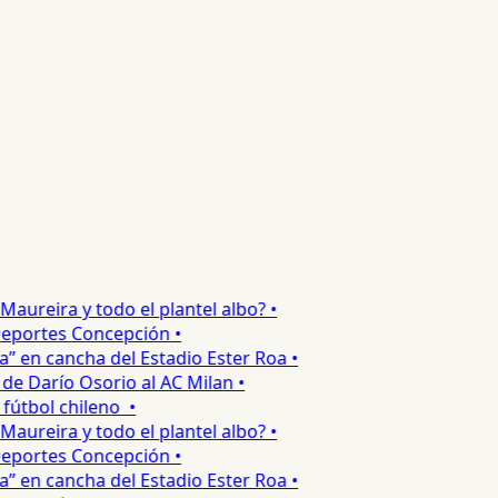
reira y todo el plantel albo? •
portes Concepción •
 en cancha del Estadio Ester Roa •
 Darío Osorio al AC Milan •
tbol chileno •
reira y todo el plantel albo? •
portes Concepción •
 en cancha del Estadio Ester Roa •