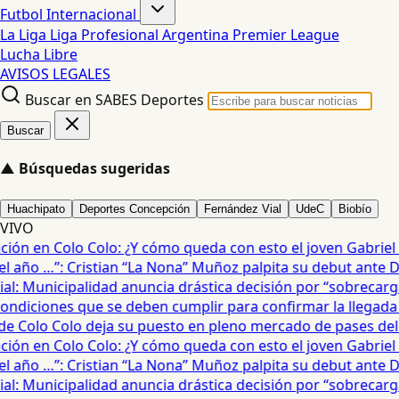
Futbol Internacional
La Liga
Liga Profesional Argentina
Premier League
Lucha Libre
AVISOS LEGALES
Buscar en SABES Deportes
Buscar
▲
Búsquedas sugeridas
Huachipato
Deportes Concepción
Fernández Vial
UdeC
Biobío
VIVO
ón en Colo Colo: ¿Y cómo queda con esto el joven Gabriel Mau
año …”: Cristian “La Nona” Muñoz palpita su debut ante De
: Municipalidad anuncia drástica decisión por “sobrecarga”
diciones que se deben cumplir para confirmar la llegada de
e Colo Colo deja su puesto en pleno mercado de pases del fú
ón en Colo Colo: ¿Y cómo queda con esto el joven Gabriel Mau
año …”: Cristian “La Nona” Muñoz palpita su debut ante De
: Municipalidad anuncia drástica decisión por “sobrecarga”