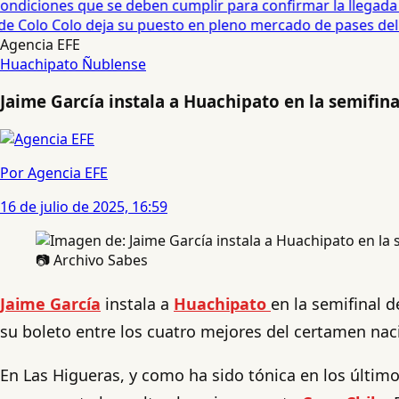
diciones que se deben cumplir para confirmar la llegada de
e Colo Colo deja su puesto en pleno mercado de pases del fú
Agencia EFE
Huachipato
Ñublense
Jaime García instala a Huachipato en la semifina
Por Agencia EFE
16 de julio de 2025, 16:59
📷 Archivo Sabes
Jaime García
instala a
Huachipato
en la semifinal d
su boleto entre los cuatro mejores del certamen naci
En Las Higueras, y como ha sido tónica en los últim