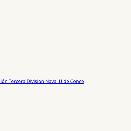
sión
Tercera División
Naval
U de Conce