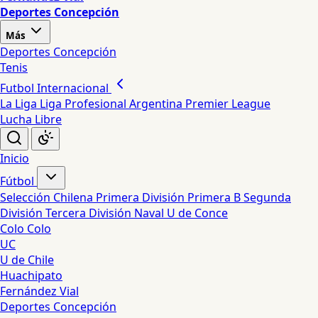
Deportes Concepción
Más
Deportes Concepción
Tenis
Futbol Internacional
La Liga
Liga Profesional Argentina
Premier League
Lucha Libre
Inicio
Fútbol
Selección Chilena
Primera División
Primera B
Segunda
División
Tercera División
Naval
U de Conce
Colo Colo
UC
U de Chile
Huachipato
Fernández Vial
Deportes Concepción