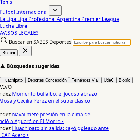
Tenis
Futbol Internacional
La Liga
Liga Profesional Argentina
Premier League
Lucha Libre
AVISOS LEGALES
Buscar en SABES Deportes
Buscar
▲
Búsquedas sugeridas
Huachipato
Deportes Concepción
Fernández Vial
UdeC
Biobío
VIVO
ndez
Momento bullalbo: el jocoso abrazo
Mosa y Cecilia Perez en el superclásico
ndez
Naval mete presión en la cima de
nció a Aguará en El Morro •
ndez
Huachipato sin salida: cayó goleado ante
 CAP Acero •