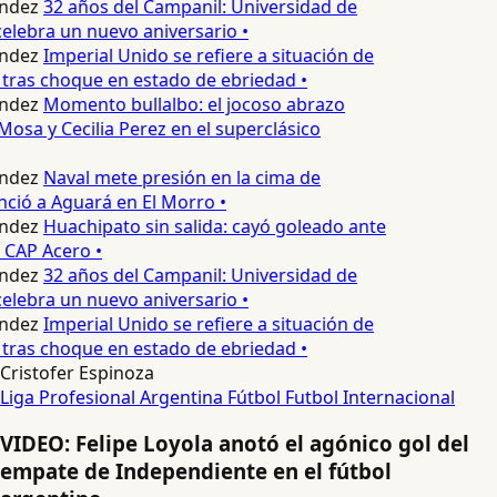
ndez
32 años del Campanil: Universidad de
lebra un nuevo aniversario •
ndez
Imperial Unido se refiere a situación de
tras choque en estado de ebriedad •
ndez
Momento bullalbo: el jocoso abrazo
Mosa y Cecilia Perez en el superclásico
ndez
Naval mete presión en la cima de
nció a Aguará en El Morro •
ndez
Huachipato sin salida: cayó goleado ante
 CAP Acero •
ndez
32 años del Campanil: Universidad de
lebra un nuevo aniversario •
ndez
Imperial Unido se refiere a situación de
tras choque en estado de ebriedad •
Cristofer Espinoza
Liga Profesional Argentina
Fútbol
Futbol Internacional
VIDEO: Felipe Loyola anotó el agónico gol del
empate de Independiente en el fútbol