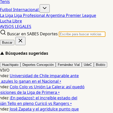
Tenis
Futbol Internacional
La Liga
Liga Profesional Argentina
Premier League
Lucha Libre
AVISOS LEGALES
Buscar en SABES Deportes
Buscar
▲
Búsquedas sugeridas
Huachipato
Deportes Concepción
Fernández Vial
UdeC
Biobío
VIVO
ndez
Universidad de Chile imparable ante
 azules lo ganan en el Nacional •
ndez
Colo Colo vs Unión La Calera: así quedó
siciones de la Liga de Primera •
ndez
¡En pedazos!: el increíble estado del
n Tello en pleno Curicó vs Rangers •
ndez
José Zapata y el agridulce punto que