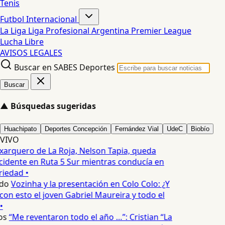
Tenis
Futbol Internacional
La Liga
Liga Profesional Argentina
Premier League
Lucha Libre
AVISOS LEGALES
Buscar en SABES Deportes
Buscar
▲
Búsquedas sugeridas
Huachipato
Deportes Concepción
Fernández Vial
UdeC
Biobío
VIVO
xarquero de La Roja, Nelson Tapia, queda
cidente en Ruta 5 Sur mientras conducía en
iedad •
do
Vozinha y la presentación en Colo Colo: ¿Y
n esto el joven Gabriel Maureira y todo el
•
os
“Me reventaron todo el año …”: Cristian “La