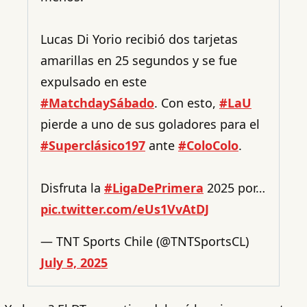
Lucas Di Yorio recibió dos tarjetas
amarillas en 25 segundos y se fue
expulsado en este
#MatchdaySábado
. Con esto,
#LaU
pierde a uno de sus goladores para el
#Superclásico197
ante
#ColoColo
.
Disfruta la
#LigaDePrimera
2025 por…
pic.twitter.com/eUs1VvAtDJ
— TNT Sports Chile (@TNTSportsCL)
July 5, 2025