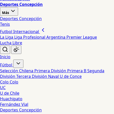
Deportes Concepción
Más
Deportes Concepción
Tenis
Futbol Internacional
La Liga
Liga Profesional Argentina
Premier League
Lucha Libre
Inicio
Fútbol
Selección Chilena
Primera División
Primera B
Segunda
División
Tercera División
Naval
U de Conce
Colo Colo
UC
U de Chile
Huachipato
Fernández Vial
Deportes Concepción