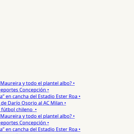
ureira y todo el plantel albo? •
portes Concepción •
 en cancha del Estadio Ester Roa •
 Darío Osorio al AC Milan •
tbol chileno •
ureira y todo el plantel albo? •
portes Concepción •
 en cancha del Estadio Ester Roa •