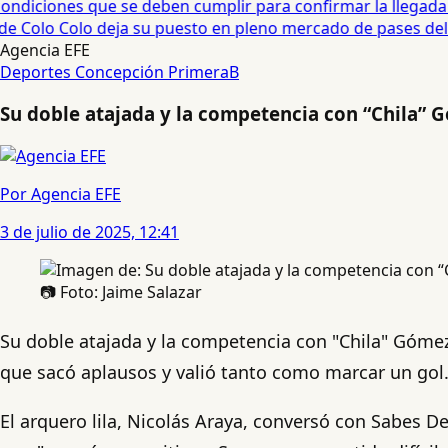
diciones que se deben cumplir para confirmar la llegada de
e Colo Colo deja su puesto en pleno mercado de pases del fú
Agencia EFE
Deportes Concepción
PrimeraB
Su doble atajada y la competencia con “Chila”
Por Agencia EFE
3 de julio de 2025, 12:41
📷 Foto: Jaime Salazar
Su doble atajada y la competencia con "Chila" Góme
que sacó aplausos y valió tanto como marcar un gol
El arquero lila, Nicolás Araya, conversó con Sabes D