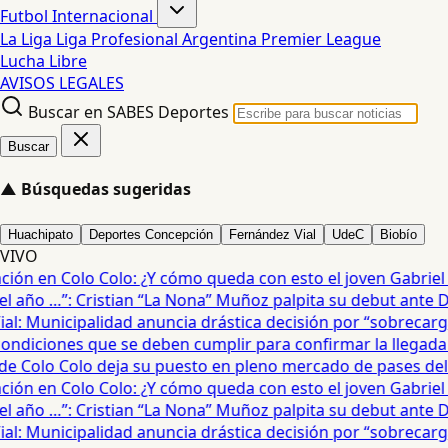
Futbol Internacional
La Liga
Liga Profesional Argentina
Premier League
Lucha Libre
AVISOS LEGALES
Buscar en SABES Deportes
Buscar
▲
Búsquedas sugeridas
Huachipato
Deportes Concepción
Fernández Vial
UdeC
Biobío
VIVO
ón en Colo Colo: ¿Y cómo queda con esto el joven Gabriel Ma
 año …”: Cristian “La Nona” Muñoz palpita su debut ante De
: Municipalidad anuncia drástica decisión por “sobrecarga”
diciones que se deben cumplir para confirmar la llegada de
e Colo Colo deja su puesto en pleno mercado de pases del fú
ón en Colo Colo: ¿Y cómo queda con esto el joven Gabriel Ma
 año …”: Cristian “La Nona” Muñoz palpita su debut ante De
: Municipalidad anuncia drástica decisión por “sobrecarga”