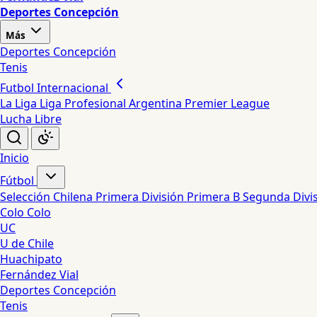
Deportes Concepción
Más
Deportes Concepción
Tenis
Futbol Internacional
La Liga
Liga Profesional Argentina
Premier League
Lucha Libre
Inicio
Fútbol
Selección Chilena
Primera División
Primera B
Segunda Divi
Colo Colo
UC
U de Chile
Huachipato
Fernández Vial
Deportes Concepción
Tenis