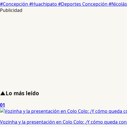
#Concepción
#Huachipato
#Deportes Concepción
#Nicolá
Publicidad
▲
Lo más leído
01
Vozinha y la presentación en Colo Colo: ¿Y cómo queda con e