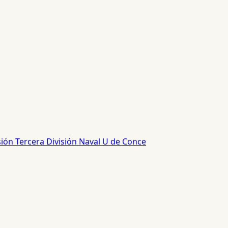
sión
Tercera División
Naval
U de Conce